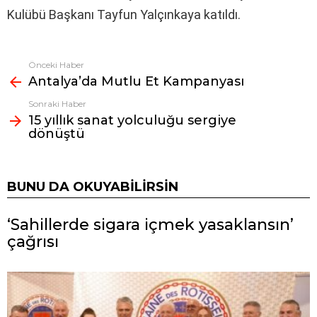
Kulübü Başkanı Tayfun Yalçınkaya katıldı.
Önceki Haber
Fazlasına
Antalya’da Mutlu Et Kampanyası
bak
Sonraki Haber
15 yıllık sanat yolculuğu sergiye
dönüştü
BUNU DA OKUYABILIRSIN
‘Sahillerde sigara içmek yasaklansın’
çağrısı