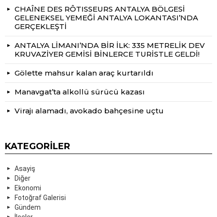
CHAÎNE DES RÔTISSEURS ANTALYA BÖLGESİ
GELENEKSEL YEMEĞİ ANTALYA LOKANTASI’NDA
GERÇEKLEŞTİ
ANTALYA LİMANI’NDA BİR İLK: 335 METRELİK DEV
KRUVAZİYER GEMİSİ BİNLERCE TURİSTLE GELDİ!
Gölette mahsur kalan araç kurtarıldı
Manavgat’ta alkollü sürücü kazası
Virajı alamadı, avokado bahçesine uçtu
KATEGORILER
Asayiş
Diğer
Ekonomi
Fotoğraf Galerisi
Gündem
İlçeler