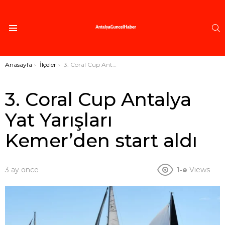
A
Menü
Buradasınız:
Anasayfa
İlçeler
3. Coral Cup Antalya Yat Yarışları Kemer’den start aldı
3. Coral Cup Antalya
Yat Yarışları
Kemer’den start aldı
3 ay önce
1-e
Views