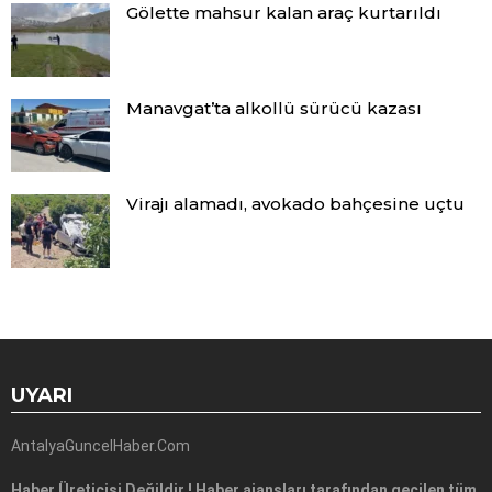
Gölette mahsur kalan araç kurtarıldı
Manavgat’ta alkollü sürücü kazası
Virajı alamadı, avokado bahçesine uçtu
UYARI
AntalyaGuncelHaber.Com
Haber Üreticisi Değildir ! Haber ajansları tarafından geçilen tüm