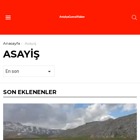
A
Menü
Buradasınız:
Anasayfa
Asayiş
ASAYIŞ
SON EKLENENLER