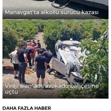
Manavgat’ta alkollü sürücü kazası
Virajı alamadı, avokado bahçesine
uçtu
DAHA FAZLA HABER