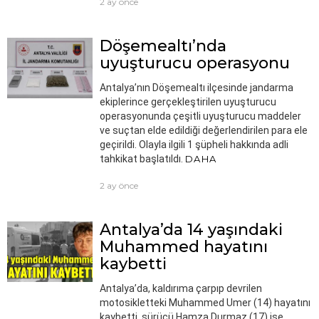
2 ay önce
Döşemealtı’nda
uyuşturucu operasyonu
Antalya’nın Döşemealtı ilçesinde jandarma
ekiplerince gerçekleştirilen uyuşturucu
operasyonunda çeşitli uyuşturucu maddeler
ve suçtan elde edildiği değerlendirilen para ele
geçirildi. Olayla ilgili 1 şüpheli hakkında adli
tahkikat başlatıldı.
DAHA
2 ay önce
Antalya’da 14 yaşındaki
Muhammed hayatını
kaybetti
Antalya’da, kaldırıma çarpıp devrilen
motosikletteki Muhammed Umer (14) hayatını
kaybetti, sürücü Hamza Durmaz (17) ise