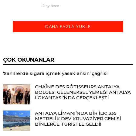
2 ay önce
DAHA FAZLA YÜKLE
ÇOK OKUNANLAR
‘Sahillerde sigara içmek yasaklansın’ çağrısı
CHAÎNE DES RÔTISSEURS ANTALYA
BÖLGESİ GELENEKSEL YEMEĞİ ANTALYA
LOKANTASI’NDA GERÇEKLEŞTİ
ANTALYA LİMANI’NDA BİR İLK: 335
METRELİK DEV KRUVAZİYER GEMİSİ
BİNLERCE TURİSTLE GELDİ!