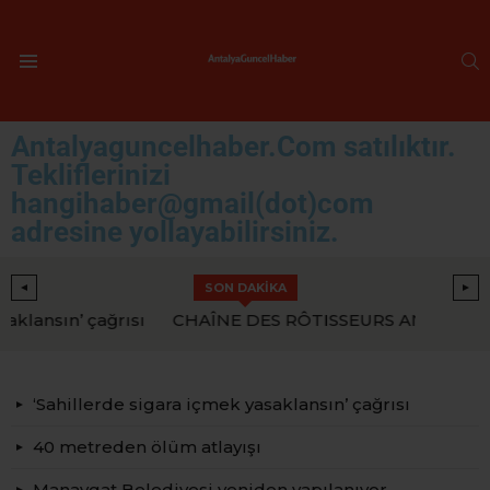
A
Menü
Antalyaguncelhaber.Com satılıktır.
Tekliflerinizi
hangihaber@gmail(dot)com
adresine yollayabilirsiniz.
SON DAKİKA
CHAÎNE DES RÔTISSEURS ANTALYA BÖLGESİ GELENEKSEL YEMEĞİ ANTALYA LOKANTASI’NDA GERÇEKLEŞTİ
‘Sahillerde sigara içmek yasaklansın’ çağrısı
40 metreden ölüm atlayışı
Manavgat Belediyesi yeniden yapılanıyor