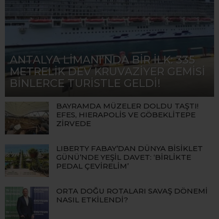
ANTALYA LİMANI’NDA BİR İLK: 335
METRELİK DEV KRUVAZİYER GEMİSİ
BİNLERCE TURİSTLE GELDİ!
BAYRAMDA MÜZELER DOLDU TAŞTI!
EFES, HIERAPOLİS VE GÖBEKLİTEPE
ZİRVEDE
LIBERTY FABAY’DAN DÜNYA BİSİKLET
GÜNÜ’NDE YEŞİL DAVET: ‘BİRLİKTE
PEDAL ÇEVİRELİM’
ORTA DOĞU ROTALARI SAVAŞ DÖNEMİ
NASIL ETKİLENDİ?