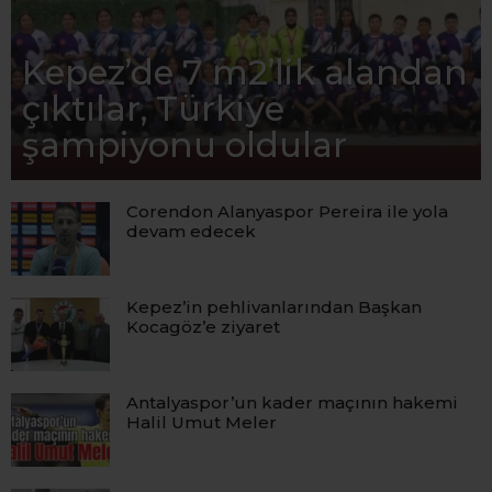
Kepez’de 7 m2’lik alandan
çıktılar, Türkiye
şampiyonu oldular
Corendon Alanyaspor Pereira ile yola
devam edecek
Kepez’in pehlivanlarından Başkan
Kocagöz’e ziyaret
Antalyaspor’un kader maçının hakemi
Halil Umut Meler