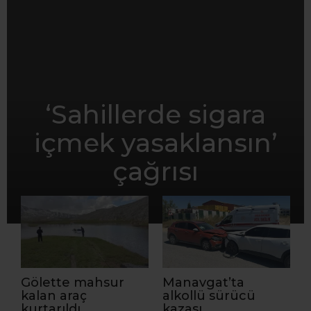
‘Sahillerde sigara
içmek yasaklansın’
çağrısı
Gölette mahsur
Manavgat’ta
kalan araç
alkollü sürücü
kurtarıldı
kazası