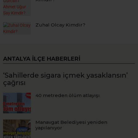
Zuhal Olcay Kimdir?
ANTALYA İLÇE HABERLERI
‘Sahillerde sigara içmek yasaklansın’
çağrısı
40 metreden ölüm atlayışı
Manavgat Belediyesi yeniden
yapılanıyor