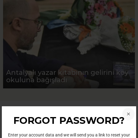
Antalyalı yazar kitabının gelirini köy
okuluna bağışladı
KIM KIMDIR?
FORGOT PASSWORD?
Enter your account data and we will send you a link to reset your