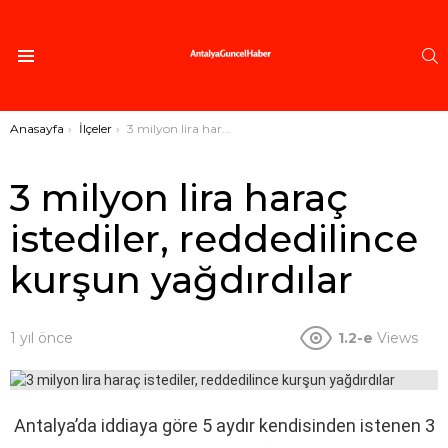
A
Menü
Buradasınız:
Anasayfa
İlçeler
3 milyon lira haraç istediler, reddedilince kurşun yağdırdılar
3 milyon lira haraç
istediler, reddedilince
kurşun yağdırdılar
1 yıl önce
1.2-e
Views
Antalya’da iddiaya göre 5 aydır kendisinden istenen 3