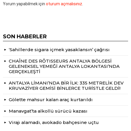
Yorum yapabilmek için
oturum açmalısınız
.
SON HABERLER
‘Sahillerde sigara içmek yasaklansın’ çağrısı
CHAÎNE DES RÔTISSEURS ANTALYA BÖLGESİ
GELENEKSEL YEMEĞİ ANTALYA LOKANTASI’NDA
GERÇEKLEŞTİ
ANTALYA LİMANI’NDA BİR İLK: 335 METRELİK DEV
KRUVAZİYER GEMİSİ BİNLERCE TURİSTLE GELDİ!
Gölette mahsur kalan araç kurtarıldı
Manavgat’ta alkollü sürücü kazası
Virajı alamadı, avokado bahçesine uçtu