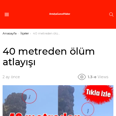
A
Menü
Buradasınız:
Anasayfa
İlçeler
40 metreden ölüm atlayışı
40 metreden ölüm
atlayışı
2 ay önce
1.3-e
Views