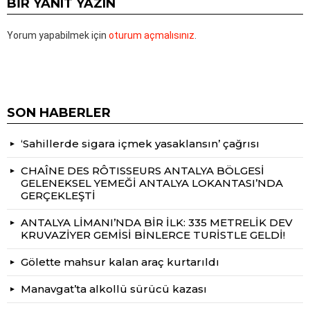
BIR YANIT YAZIN
Yorum yapabilmek için
oturum açmalısınız
.
SON HABERLER
‘Sahillerde sigara içmek yasaklansın’ çağrısı
CHAÎNE DES RÔTISSEURS ANTALYA BÖLGESİ
GELENEKSEL YEMEĞİ ANTALYA LOKANTASI’NDA
GERÇEKLEŞTİ
ANTALYA LİMANI’NDA BİR İLK: 335 METRELİK DEV
KRUVAZİYER GEMİSİ BİNLERCE TURİSTLE GELDİ!
Gölette mahsur kalan araç kurtarıldı
Manavgat’ta alkollü sürücü kazası