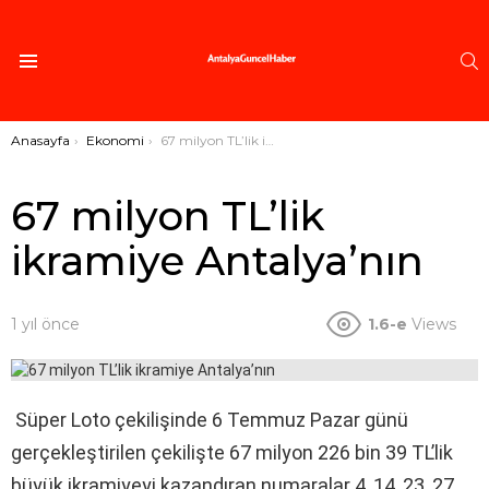
A
Menü
Buradasınız:
Anasayfa
Ekonomi
67 milyon TL’lik ikramiye Antalya’nın
67 milyon TL’lik
ikramiye Antalya’nın
1 yıl önce
1.6-e
Views
Süper Loto çekilişinde 6 Temmuz Pazar günü
gerçekleştirilen çekilişte 67 milyon 226 bin 39 TL’lik
büyük ikramiyeyi kazandıran numaralar 4, 14, 23, 27,