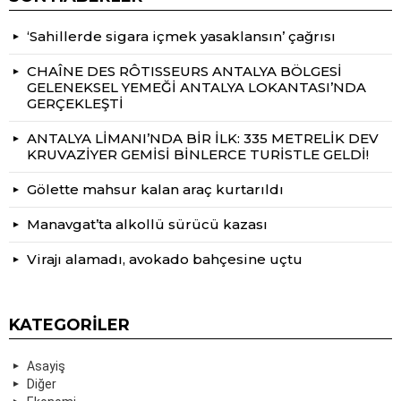
‘Sahillerde sigara içmek yasaklansın’ çağrısı
CHAÎNE DES RÔTISSEURS ANTALYA BÖLGESİ
GELENEKSEL YEMEĞİ ANTALYA LOKANTASI’NDA
GERÇEKLEŞTİ
ANTALYA LİMANI’NDA BİR İLK: 335 METRELİK DEV
KRUVAZİYER GEMİSİ BİNLERCE TURİSTLE GELDİ!
Gölette mahsur kalan araç kurtarıldı
Manavgat’ta alkollü sürücü kazası
Virajı alamadı, avokado bahçesine uçtu
KATEGORILER
Asayiş
Diğer