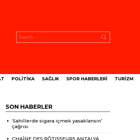
Aramak:
AT
POLITIKA
SAĞLIK
SPOR HABERLERI
TURIZM
SON HABERLER
‘Sahillerde sigara içmek yasaklansın’
çağrısı
CHAÎNE DES RÔTISSEURS ANTALYA