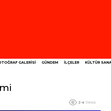
OTOĞRAF GALERISI
GÜNDEM
İLÇELER
KÜLTÜR SAN
imi
2-e
Views