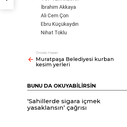
İbrahim Akkaya
Ali Cem Çon
Ebru Küçükaydın
Nihat Toklu
Önceki Haber
Fazlasına
Muratpaşa Belediyesi kurban
bak
kesim yerleri
BUNU DA OKUYABILIRSIN
‘Sahillerde sigara içmek
yasaklansın’ çağrısı