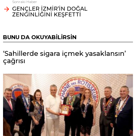
Sonraki Haber
GENÇLER İZMİR’İN DOĞAL
ZENGİNLİĞİNİ KEŞFETTİ
BUNU DA OKUYABILIRSIN
‘Sahillerde sigara içmek yasaklansın’
çağrısı