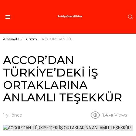
A
Menü
Buradasınız:
Anasayfa
Turizm
ACCOR’DAN TÜRKİYE’DEKİ İŞ ORTAKLARINA ANLAMLI TEŞEKKÜR
ACCOR’DAN
TÜRKİYE’DEKİ İŞ
ORTAKLARINA
ANLAMLI TEŞEKKÜR
1 yıl önce
1.4-e
Views