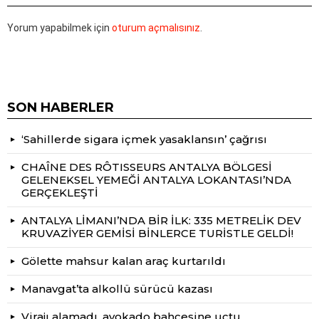
Yorum yapabilmek için
oturum açmalısınız
.
SON HABERLER
‘Sahillerde sigara içmek yasaklansın’ çağrısı
CHAÎNE DES RÔTISSEURS ANTALYA BÖLGESİ
GELENEKSEL YEMEĞİ ANTALYA LOKANTASI’NDA
GERÇEKLEŞTİ
ANTALYA LİMANI’NDA BİR İLK: 335 METRELİK DEV
KRUVAZİYER GEMİSİ BİNLERCE TURİSTLE GELDİ!
Gölette mahsur kalan araç kurtarıldı
Manavgat’ta alkollü sürücü kazası
Virajı alamadı, avokado bahçesine uçtu