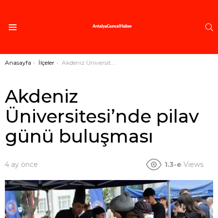
A
Menü
Buradasınız:
Anasayfa
İlçeler
Akdeniz Üniversitesi’nde pilav günü buluşması
Akdeniz
Üniversitesi’nde pilav
günü buluşması
4 ay önce
1.3-e
Views