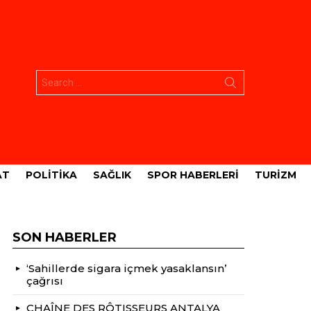
Aramak:
AT
POLITIKA
SAĞLIK
SPOR HABERLERI
TURIZM
SON HABERLER
‘Sahillerde sigara içmek yasaklansın’
çağrısı
CHAÎNE DES RÔTISSEURS ANTALYA