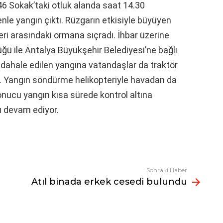
6 Sokak’taki otluk alanda saat 14.30
le yangın çıktı. Rüzgarın etkisiyle büyüyen
ri arasındaki ormana sıçradı. İhbar üzerine
ü ile Antalya Büyükşehir Belediyesi’ne bağlı
müdahale edilen yangına vatandaşlar da traktör
di. Yangın söndürme helikopteriyle havadan da
onucu yangın kısa sürede kontrol altına
ı devam ediyor.
Sonraki Haber
Atıl binada erkek cesedi bulundu