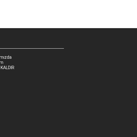
ımızda
im
 KALDIR