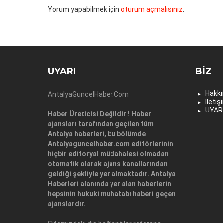
Yorum yapabilmek için
oturum açmalısınız
.
UYARI
BIZ
Hakk
AntalyaGuncelHaber.Com
İletiş
UYAR
Haber Üreticisi Değildir ! Haber
ajansları tarafından geçilen tüm
Antalya haberleri, bu bölümde
Antalyaguncelhaber.com editörlerinin
hiçbir editoryal müdahalesi olmadan
otomatik olarak ajans kanallarından
geldiği şekliyle yer almaktadır. Antalya
Haberleri alanında yer alan haberlerin
hepsinin hukuki muhatabı haberi geçen
ajanslardır.