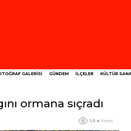
OTOĞRAF GALERISI
GÜNDEM
İLÇELER
KÜLTÜR SAN
gını ormana sıçradı
1.3-e
Views