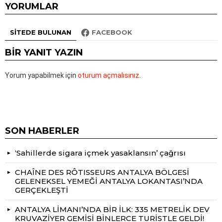
YORUMLAR
SITEDE BULUNAN
FACEBOOK
BIR YANIT YAZIN
Yorum yapabilmek için
oturum açmalısınız
.
SON HABERLER
‘Sahillerde sigara içmek yasaklansın’ çağrısı
CHAÎNE DES RÔTISSEURS ANTALYA BÖLGESİ
GELENEKSEL YEMEĞİ ANTALYA LOKANTASI’NDA
GERÇEKLEŞTİ
ANTALYA LİMANI’NDA BİR İLK: 335 METRELİK DEV
KRUVAZİYER GEMİSİ BİNLERCE TURİSTLE GELDİ!