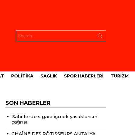
Aramak:
AT
POLITIKA
SAĞLIK
SPOR HABERLERI
TURIZM
SON HABERLER
‘Sahillerde sigara içmek yasaklansın’
çağrısı
CHAÎNE DES RÔTISSEURS ANTALYA