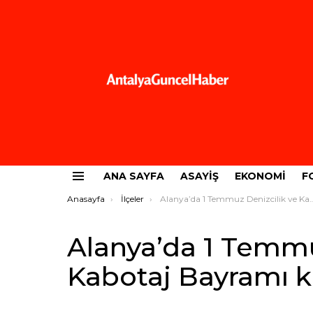
ANA SAYFA
ASAYIŞ
EKONOMI
F
Menü
Buradasınız:
Anasayfa
İlçeler
Alanya’da 1 Temmuz Denizcilik ve Kabotaj Bayramı kutlandı
Alanya’da 1 Temmu
Kabotaj Bayramı k