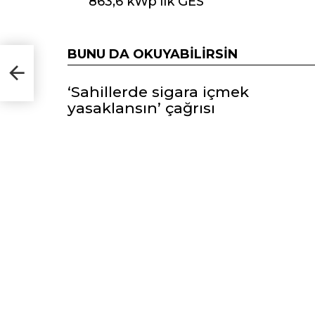
863,6 kWp’lik GES
BUNU DA OKUYABILIRSIN
63,6
‘Sahillerde sigara içmek
yasaklansın’ çağrısı