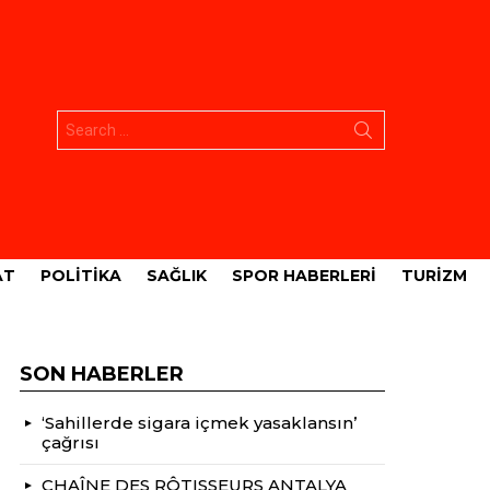
Aramak:
AT
POLITIKA
SAĞLIK
SPOR HABERLERI
TURIZM
SON HABERLER
‘Sahillerde sigara içmek yasaklansın’
çağrısı
CHAÎNE DES RÔTISSEURS ANTALYA