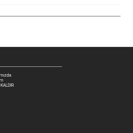
ımızda
im
 KALDIR