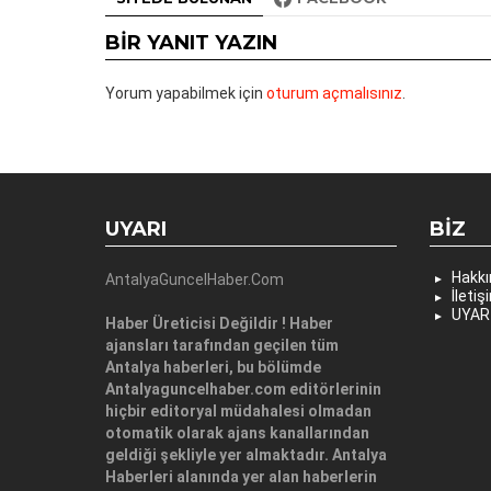
BIR YANIT YAZIN
Yorum yapabilmek için
oturum açmalısınız
.
UYARI
BIZ
Hakk
AntalyaGuncelHaber.Com
İletiş
UYAR
Haber Üreticisi Değildir ! Haber
ajansları tarafından geçilen tüm
Antalya haberleri, bu bölümde
Antalyaguncelhaber.com editörlerinin
hiçbir editoryal müdahalesi olmadan
otomatik olarak ajans kanallarından
geldiği şekliyle yer almaktadır. Antalya
Haberleri alanında yer alan haberlerin