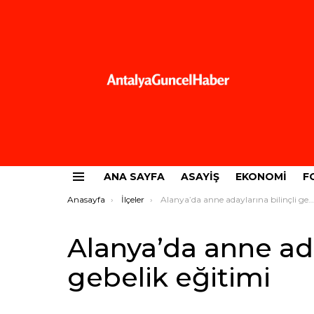
ANA SAYFA
ASAYIŞ
EKONOMI
F
Menü
Buradasınız:
Anasayfa
İlçeler
Alanya’da anne adaylarına bilinçli gebelik eğitimi
Alanya’da anne ada
gebelik eğitimi