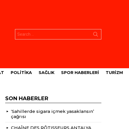
Aramak:
AT
POLITIKA
SAĞLIK
SPOR HABERLERI
TURIZM
SON HABERLER
‘Sahillerde sigara içmek yasaklansın’
çağrısı
CHAÎNE DES RÔTISSEURS ANTALYA