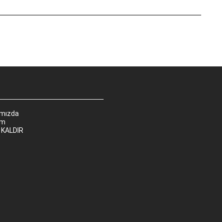
ımızda
im
 KALDIR