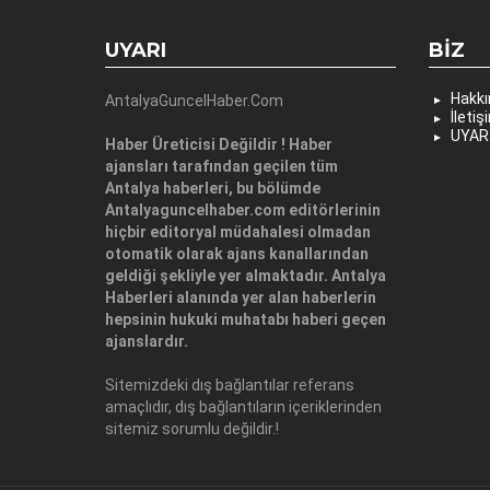
UYARI
BIZ
Hakk
AntalyaGuncelHaber.Com
İletiş
UYAR
Haber Üreticisi Değildir ! Haber
ajansları tarafından geçilen tüm
Antalya haberleri, bu bölümde
Antalyaguncelhaber.com editörlerinin
hiçbir editoryal müdahalesi olmadan
otomatik olarak ajans kanallarından
geldiği şekliyle yer almaktadır. Antalya
Haberleri alanında yer alan haberlerin
hepsinin hukuki muhatabı haberi geçen
ajanslardır.
Sitemizdeki dış bağlantılar referans
amaçlıdır, dış bağlantıların içeriklerinden
sitemiz sorumlu değildir.!