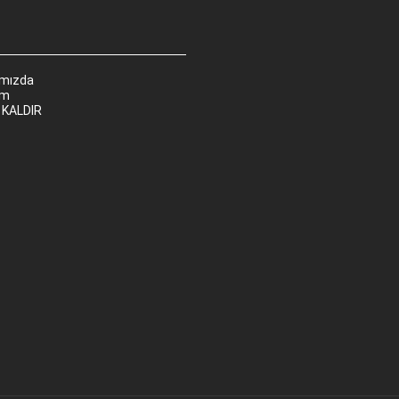
ımızda
im
 KALDIR