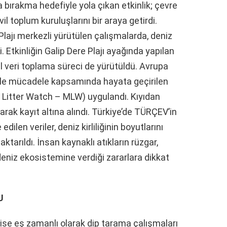
a bırakma hedefiyle yola çıkan etkinlik; çevre
ivil toplum kuruluşlarını bir araya getirdi.
Plajı merkezli yürütülen çalışmalarda, deniz
di. Etkinliğin Galip Dere Plajı ayağında yapılan
el veri toplama süreci de yürütüldü. Avrupa
iyle mücadele kapsamında hayata geçirilen
 Litter Watch – MLW) uygulandı. Kıyıdan
ılarak kayıt altına alındı. Türkiye’de TÜRÇEV’in
ilen veriler, deniz kirliliğinin boyutlarını
ktarıldı. İnsan kaynaklı atıkların rüzgar,
eniz ekosistemine verdiği zararlara dikkat
U
 ise eş zamanlı olarak dip tarama çalışmaları