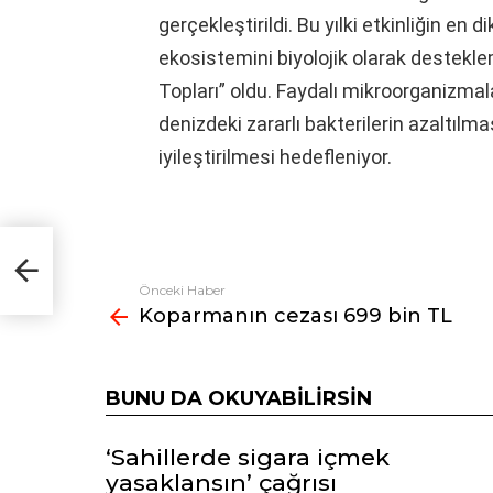
gerçekleştirildi. Bu yılki etkinliğin en 
ekosistemini biyolojik olarak destekl
Topları” oldu. Faydalı mikroorganizma
denizdeki zararlı bakterilerin azaltılma
iyileştirilmesi hedefleniyor.
Önceki Haber
Fazlasına
Koparmanın cezası 699 bin TL
bak
BUNU DA OKUYABILIRSIN
‘Sahillerde sigara içmek
yasaklansın’ çağrısı