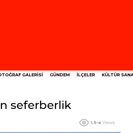
OTOĞRAF GALERISI
GÜNDEM
İLÇELER
KÜLTÜR SAN
n seferberlik
1.9-e
Views