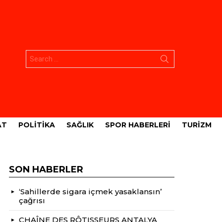
Aramak:
AT
POLITIKA
SAĞLIK
SPOR HABERLERI
TURIZM
SON HABERLER
‘Sahillerde sigara içmek yasaklansın’
çağrısı
CHAÎNE DES RÔTISSEURS ANTALYA