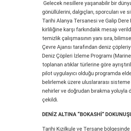
Gelecek nesillere yaşanabilir bir düny
gönüllülerini, dalgıçları, sporcuları ve s
Tarihi Alanya Tersanesi ve Galip Dere 
kirliliğine karşı farkındalık mesajı veril
temizlik çalışmasının yanı sıra, bilims
Çevre Ajansı tarafından deniz çöpler
Deniz Çöpleri İzleme Programı (Marine
toplanan atıklar türlerine göre ayrıştır
pilot uygulayıcı olduğu programda elde ed
belirlemek üzere uluslararası sisteme a
nehirler ve doğrudan bırakma yoluyla d
çekildi.
DENİZ ALTINA “BOKASHİ” DOKUNUŞ
Tarihi Kızılkule ve Tersane bölgesinde