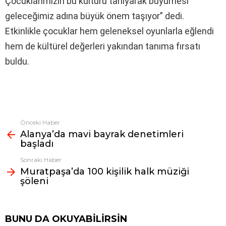
Çocuklarımızın bu kültürü tanıyarak büyümesi
geleceğimiz adına büyük önem taşıyor” dedi.
Etkinlikle çocuklar hem geleneksel oyunlarla eğlendi
hem de kültürel değerleri yakından tanıma fırsatı
buldu.
Önceki Haber
Fazlasına
Alanya’da mavi bayrak denetimleri
bak
başladı
Sonraki Haber
Muratpaşa’da 100 kişilik halk müziği
şöleni
BUNU DA OKUYABILIRSIN