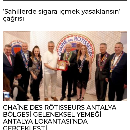
‘Sahillerde sigara içmek yasaklansın’
çağrısı
CHAÎNE DES RÔTISSEURS ANTALYA
BÖLGESİ GELENEKSEL YEMEĞİ
ANTALYA LOKANTASI’NDA
GERÇEKLEŞTİ