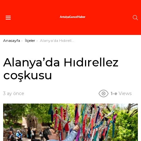
A
Menü
Buradasınız:
Anasayfa
İlçeler
Alanya’da Hıdırellez coşkusu
Alanya’da Hıdırellez
coşkusu
3 ay önce
1-e
Views