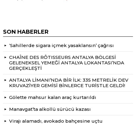
SON HABERLER
‘Sahillerde sigara içmek yasaklansın’ çağrısı
CHAÎNE DES RÔTISSEURS ANTALYA BÖLGESİ
GELENEKSEL YEMEĞİ ANTALYA LOKANTASI’NDA
GERÇEKLEŞTİ
ANTALYA LİMANI’NDA BİR İLK: 335 METRELİK DEV
KRUVAZİYER GEMİSİ BİNLERCE TURİSTLE GELDİ!
Gölette mahsur kalan araç kurtarıldı
Manavgat’ta alkollü sürücü kazası
Virajı alamadı, avokado bahçesine uçtu