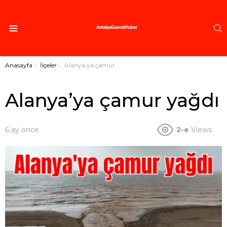
A
Menü
Buradasınız:
Anasayfa
İlçeler
Alanya’ya çamur yağdı
Alanya’ya çamur yağdı
6 ay önce
2-e
Views