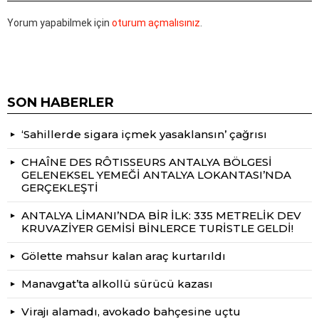
Yorum yapabilmek için
oturum açmalısınız
.
SON HABERLER
‘Sahillerde sigara içmek yasaklansın’ çağrısı
CHAÎNE DES RÔTISSEURS ANTALYA BÖLGESİ
GELENEKSEL YEMEĞİ ANTALYA LOKANTASI’NDA
GERÇEKLEŞTİ
ANTALYA LİMANI’NDA BİR İLK: 335 METRELİK DEV
KRUVAZİYER GEMİSİ BİNLERCE TURİSTLE GELDİ!
Gölette mahsur kalan araç kurtarıldı
Manavgat’ta alkollü sürücü kazası
Virajı alamadı, avokado bahçesine uçtu