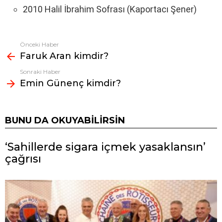
2010 Halil İbrahim Sofrası (Kaportacı Şener)
Önceki Haber
Fazlasına
Faruk Aran kimdir?
bak
Sonraki Haber
Emin Günenç kimdir?
BUNU DA OKUYABILIRSIN
‘Sahillerde sigara içmek yasaklansın’
çağrısı