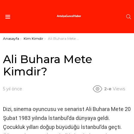
A
Menü
Buradasınız:
Anasayfa
Kim Kimdir
Ali Buhara Mete Kimdir?
Ali Buhara Mete
Kimdir?
5 yıl önce
2-e
Views
Dizi, sinema oyuncusu ve senarist Ali Buhara Mete 20
Şubat 1983 yılında İstanbul’da dünyaya geldi.
Çocukluk yılları doğup büyüdüğü İstanbul’da geçti.