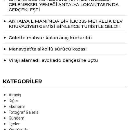
GELENEKSEL YEMEĞİ ANTALYA LOKANTASI’NDA
GERÇEKLEŞTİ
ANTALYA LİMANI’NDA BİR İLK: 335 METRELİK DEV
KRUVAZİYER GEMİSİ BİNLERCE TURİSTLE GELDİ!
Gölette mahsur kalan araç kurtarıldı
Manavgat’ta alkollü sürücü kazası
Virajı alamadı, avokado bahçesine uçtu
KATEGORILER
Asayiş
Diğer
Ekonomi
Fotoğraf Galerisi
Gündem
İlçeler
Kim Kimdir