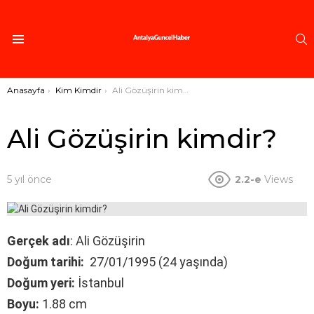
A
Menü
Buradasınız:
Anasayfa
Kim Kimdir
Ali Gözüşirin kimdir?
Ali Gözüşirin kimdir?
5 yıl önce
2.2-e
Views
Gerçek adı
: Ali Gözüşirin
Doğum tarihi:
27/01/1995 (24 yaşında)
Doğum yeri:
İstanbul
Boyu:
1.88 cm