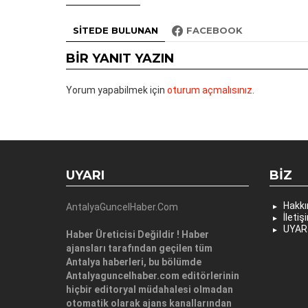
SITEDE BULUNAN
FACEBOOK
BIR YANIT YAZIN
Yorum yapabilmek için
oturum açmalısınız
.
UYARI
BIZ
Hakk
AntalyaGuncelHaber.Com
İletiş
UYAR
Haber Üreticisi Değildir ! Haber
ajansları tarafından geçilen tüm
Antalya haberleri, bu bölümde
Antalyaguncelhaber.com editörlerinin
hiçbir editoryal müdahalesi olmadan
otomatik olarak ajans kanallarından