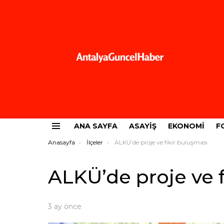
ANA SAYFA
ASAYIŞ
EKONOMI
F
Menü
Buradasınız:
Anasayfa
İlçeler
ALKÜ’de proje ve fikir buluşması
ALKÜ’de proje ve f
3 ay önce