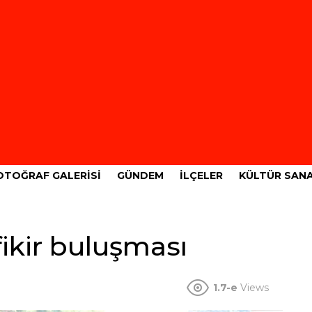
OTOĞRAF GALERISI
GÜNDEM
İLÇELER
KÜLTÜR SAN
ikir buluşması
1.7-e
Views