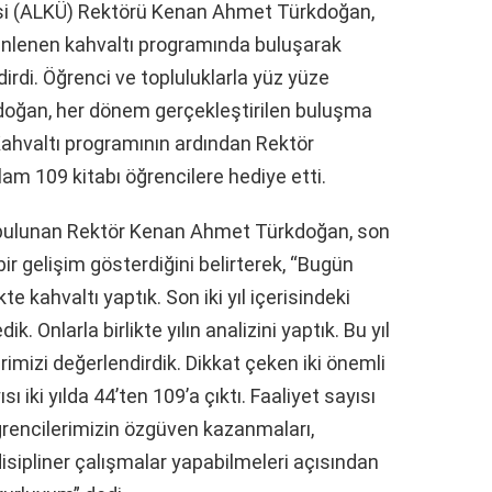
si (ALKÜ) Rektörü Kenan Ahmet Türkdoğan,
zenlenen kahvaltı programında buluşarak
irdi. Öğrenci ve topluluklarla yüz yüze
oğan, her dönem gerçekleştirilen buluşma
ahvaltı programının ardından Rektör
am 109 kitabı öğrencilere hediye etti.
bulunan Rektör Kenan Ahmet Türkdoğan, son
 bir gelişim gösterdiğini belirterek, “Bugün
te kahvaltı yaptık. Son iki yıl içerisindeki
Onlarla birlikte yılın analizini yaptık. Bu yıl
erimizi değerlendirdik. Dikkat çeken iki önemli
ı iki yılda 44’ten 109’a çıktı. Faaliyet sayısı
ğrencilerimizin özgüven kazanmaları,
disipliner çalışmalar yapabilmeleri açısından