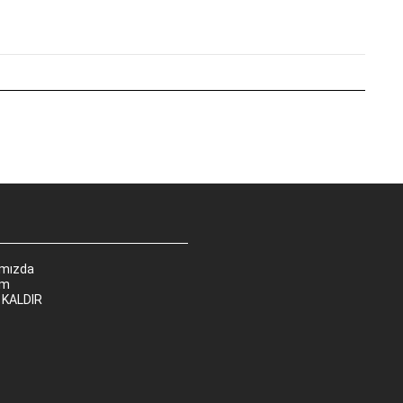
ımızda
im
 KALDIR