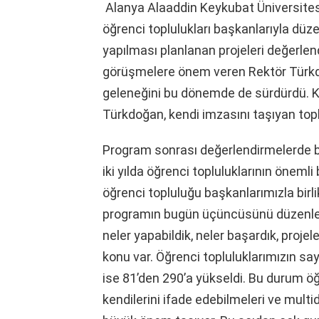
Alanya Alaaddin Keykubat Üniversite
öğrenci toplulukları başkanlarıyla dü
yapılması planlanan projeleri değerlend
görüşmelere önem veren Rektör Türkd
geleneğini bu dönemde de sürdürdü. K
Türkdoğan, kendi imzasını taşıyan topl
Program sonrası değerlendirmelerde 
iki yılda öğrenci topluluklarının önemli
öğrenci topluluğu başkanlarımızla birlik
programın bugün üçüncüsünü düzenledik. 
neler yapabildik, neler başardık, projel
konu var. Öğrenci topluluklarımızın sayıs
ise 81’den 290’a yükseldi. Bu durum ö
kendilerini ifade edebilmeleri ve multi