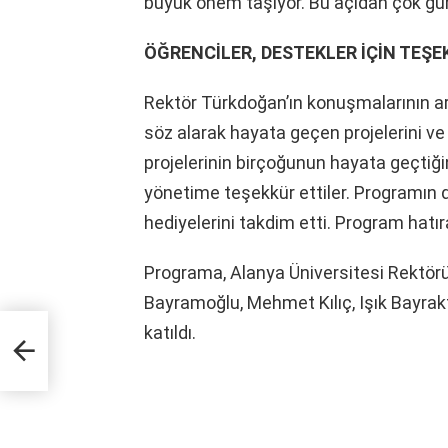
büyük önem taşıyor. Bu açıdan çok gur
ÖĞRENCİLER, DESTEKLER İÇİN TEŞE
Rektör Türkdoğan’ın konuşmalarının ar
söz alarak hayata geçen projelerini ve ye
projelerinin birçoğunun hayata geçtiği
yönetime teşekkür ettiler. Programın
hediyelerini takdim etti. Program hatır
Programa, Alanya Üniversitesi Rektörü 
Bayramoğlu, Mehmet Kılıç, Işık Bayrak
katıldı.
ı