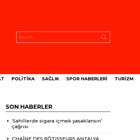
Aramak:
AT
POLITIKA
SAĞLIK
SPOR HABERLERI
TURIZM
SON HABERLER
‘Sahillerde sigara içmek yasaklansın’
çağrısı
CHAÎNE DES RÔTISSEURS ANTALYA