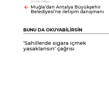
Önceki Haber
Fazlasına
Muğla’dan Antalya Büyükşehir
bak
Belediyesi’ne iletişim danışmanı
BUNU DA OKUYABILIRSIN
‘Sahillerde sigara içmek
yasaklansın’ çağrısı