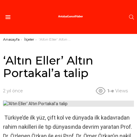
A
Menü
Buradasınız:
Anasayfa
İlçeler
‘Altın Eller’ Altın Portakal’a talip
‘Altın Eller’ Altın
Portakal’a talip
2 yıl önce
1-e
Views
Türkiye’de ilk yüz, çift kol ve dünyada ilk kadavradan
rahim nakilleri ile tıp dünyasında devrim yaratan Prof.
Dr. Özlenen Özkan ile eşi Prof. Dr. Ömer Özkan’ın nakil