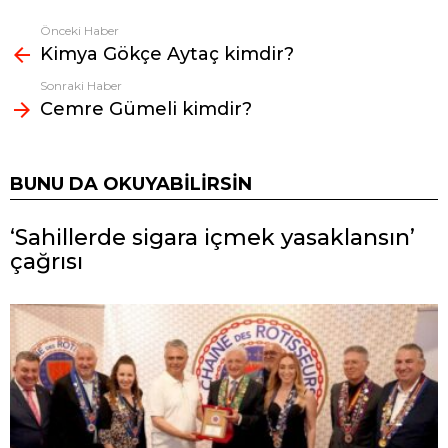
Önceki Haber
Fazlasına
Kimya Gökçe Aytaç kimdir?
bak
Sonraki Haber
Cemre Gümeli kimdir?
BUNU DA OKUYABILIRSIN
‘Sahillerde sigara içmek yasaklansın’
çağrısı