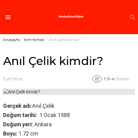
A
Menü
Buradasınız:
Anasayfa
Kim Kimdir
Anıl Çelik kimdir?
Anıl Çelik kimdir?
5 yıl önce
1.9-e
Views
Gerçek adı
:Anıl Çelik
Doğum tarihi:
1 Ocak 1988
Doğum yeri:
Ankara
Boyu:
1.72 cm