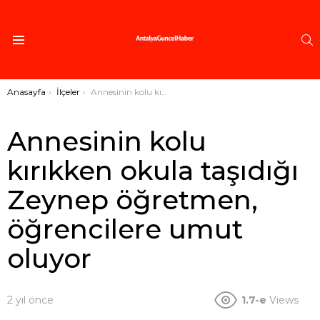
A
Menü
Buradasınız:
Anasayfa
İlçeler
Annesinin kolu kırıkken okula taşıdığı Zeynep öğretmen, öğrencilere umut oluyor
Annesinin kolu
kırıkken okula taşıdığı
Zeynep öğretmen,
öğrencilere umut
oluyor
2 yıl önce
1.7-e
Views