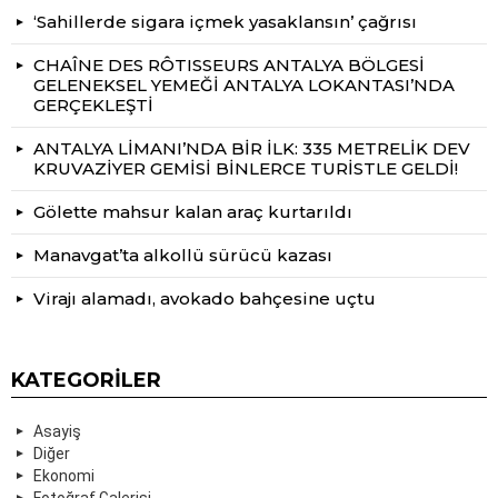
‘Sahillerde sigara içmek yasaklansın’ çağrısı
CHAÎNE DES RÔTISSEURS ANTALYA BÖLGESİ
GELENEKSEL YEMEĞİ ANTALYA LOKANTASI’NDA
GERÇEKLEŞTİ
ANTALYA LİMANI’NDA BİR İLK: 335 METRELİK DEV
KRUVAZİYER GEMİSİ BİNLERCE TURİSTLE GELDİ!
Gölette mahsur kalan araç kurtarıldı
Manavgat’ta alkollü sürücü kazası
Virajı alamadı, avokado bahçesine uçtu
KATEGORILER
Asayiş
Diğer
Ekonomi
Fotoğraf Galerisi