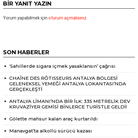
BIR YANIT YAZIN
Yorum yapabilmek için
oturum açmalısınız
.
SON HABERLER
‘Sahillerde sigara içmek yasaklansın’ çağrısı
CHAÎNE DES RÔTISSEURS ANTALYA BÖLGESİ
GELENEKSEL YEMEĞİ ANTALYA LOKANTASI’NDA
GERÇEKLEŞTİ
ANTALYA LİMANI’NDA BİR İLK: 335 METRELİK DEV
KRUVAZİYER GEMİSİ BİNLERCE TURİSTLE GELDİ!
Gölette mahsur kalan araç kurtarıldı
Manavgat’ta alkollü sürücü kazası