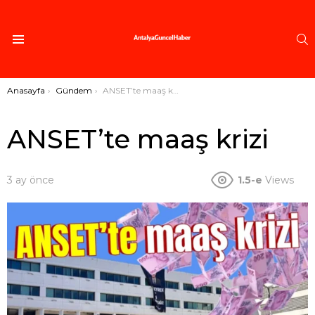
A
Menü
Buradasınız:
Anasayfa
Gündem
ANSET’te maaş krizi
ANSET’te maaş krizi
3 ay önce
1.5-e
Views