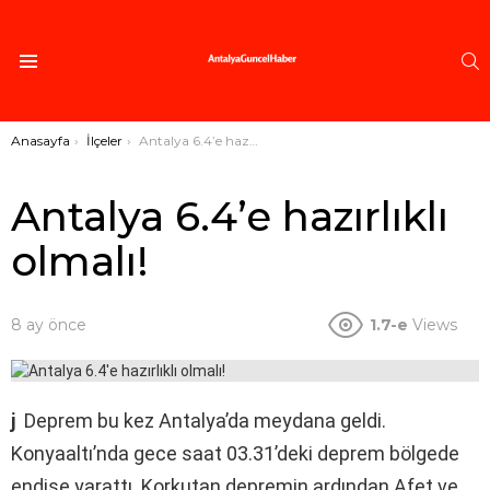
A
Menü
Buradasınız:
Anasayfa
İlçeler
Antalya 6.4’e hazırlıklı olmalı!
Antalya 6.4’e hazırlıklı
olmalı!
8 ay önce
1.7-e
Views
j
Deprem bu kez Antalya’da meydana geldi.
Konyaaltı’nda gece saat 03.31’deki deprem bölgede
endişe yarattı. Korkutan depremin ardından Afet ve