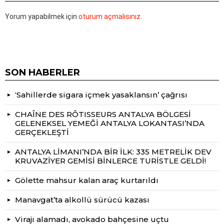
Yorum yapabilmek için
oturum açmalısınız
.
SON HABERLER
‘Sahillerde sigara içmek yasaklansın’ çağrısı
CHAÎNE DES RÔTISSEURS ANTALYA BÖLGESİ
GELENEKSEL YEMEĞİ ANTALYA LOKANTASI’NDA
GERÇEKLEŞTİ
ANTALYA LİMANI’NDA BİR İLK: 335 METRELİK DEV
KRUVAZİYER GEMİSİ BİNLERCE TURİSTLE GELDİ!
Gölette mahsur kalan araç kurtarıldı
Manavgat’ta alkollü sürücü kazası
Virajı alamadı, avokado bahçesine uçtu