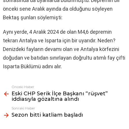
sonrasında da uyarılarda bulunmuştu. Depremin bir
önceki sene Aralık ayında da olduğunu söyleyen
Bektaş şunları söylemişti:
Aynı yerde, 4 Aralık 2024 de olan M4,6 depremin
tekrarı Antalya ve Isparta için bir uyarıdır. Neden?
Denizdeki fayların devamı olan ve Antalya körfezini
doğudan ve batıdan sınırlayan doğrultu atımlı fay çifti
Isparta Büklümü adını alır.
Önceki Haber
Fazlasına
Eski CHP Serik İlçe Başkanı “rüşvet”
bak
iddiasıyla gözaltına alındı
Sonraki Haber
Sezon bitti katliam başladı