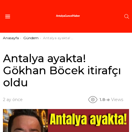
A
Menü
Buradasınız:
Anasayfa
Gündem
Antalya ayakta! Gökhan Böcek itirafçı oldu
Antalya ayakta!
Gökhan Böcek itirafçı
oldu
2 ay önce
1.8-e
Views