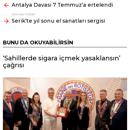
Antalya Davası 7 Temmuz’a ertelendi
bak
Sonraki Haber
Serik’te yıl sonu el sanatları sergisi
BUNU DA OKUYABILIRSIN
‘Sahillerde sigara içmek yasaklansın’
çağrısı