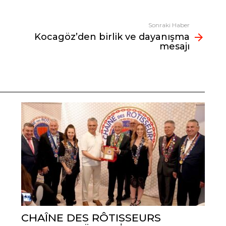
Sonraki Haber
Kocagöz’den birlik ve dayanışma
mesajı
CHAÎNE DES RÔTISSEURS