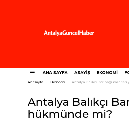
ANA SAYFA
ASAYIŞ
EKONOMI
F
Menü
Buradasınız:
Anasayfa
Ekonomi
Antalya Balıkçı Barınağı kararları yok hükmünde
Antalya Balıkçı Bar
hükmünde mi?