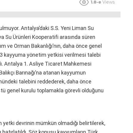
1.8-e
Views
rulmuyor. Antalya’daki S.S. Yeni Liman Su
alya Su Ürünleri Kooperatifi arasında süren
Tarım ve Orman Bakanlığı’nın, daha önce genel
 3 kayyuma yönetim yetkisi verilmesi talebi
 Antalya 1. Asliye Ticaret Mahkemesi
 Balıkçı Barınağı’na atanan kayyumun
ündeki talebini reddederek, daha önce
tü genel kurulu toplamakla görevli olduğunu
n yetki devrinin mümkün olmadığı belirtilerek,
hatırlatıldı. Söz konusu kayyumların Türk