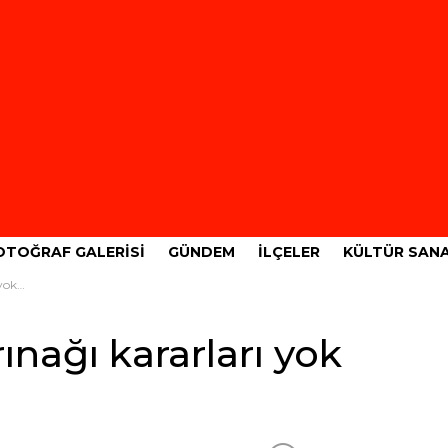
OTOĞRAF GALERISI
GÜNDEM
İLÇELER
KÜLTÜR SAN
 mi?
ınağı kararları yok