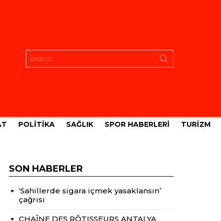
Aramak:
AT
POLITIKA
SAĞLIK
SPOR HABERLERI
TURIZM
SON HABERLER
‘Sahillerde sigara içmek yasaklansın’
çağrısı
CHAÎNE DES RÔTISSEURS ANTALYA