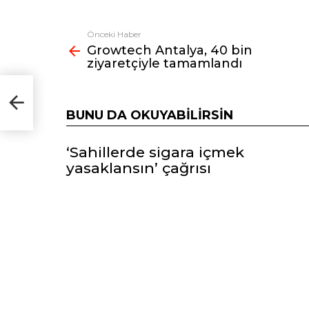
Önceki Haber
Fazlasına
Growtech Antalya, 40 bin
bak
ziyaretçiyle tamamlandı
çiyle
BUNU DA OKUYABILIRSIN
‘Sahillerde sigara içmek
yasaklansın’ çağrısı