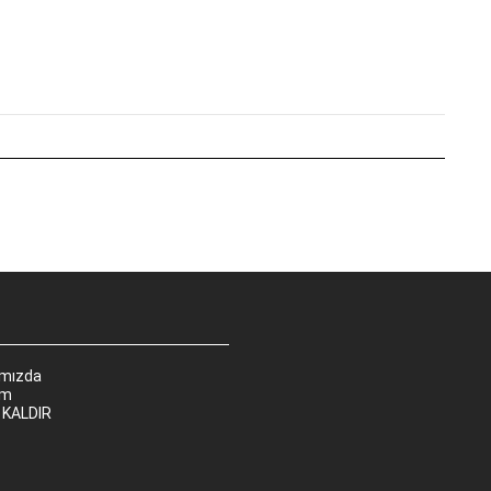
ımızda
im
 KALDIR