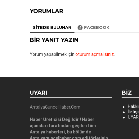
YORUMLAR
SITEDE BULUNAN
FACEBOOK
BIR YANIT YAZIN
Yorum yapabilmek için
oturum açmalısınız
.
UYARI
BIZ
Hakk
AntalyaGuncelHaber.Com
İletiş
UYAR
Haber Üreticisi Değildir ! Haber
ajansları tarafından geçilen tüm
Antalya haberleri, bu bölümde
Antalyaguncelhaber.com editörlerinin