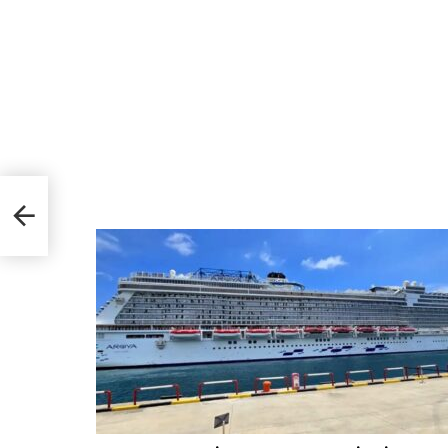
ın
ştı