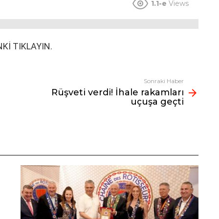
1.1-e
Views
Kİ TIKLAYIN.
Sonraki Haber
Rüşveti verdi! İhale rakamları
uçuşa geçti