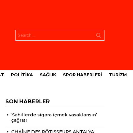
Aramak:
AT
POLITIKA
SAĞLIK
SPOR HABERLERI
TURIZM
SON HABERLER
‘Sahillerde sigara içmek yasaklansın’
çağrısı
CHAÎNE DES RÔTISSEURS ANTALYA