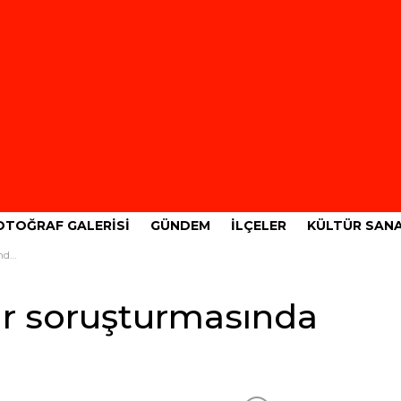
OTOĞRAF GALERISI
GÜNDEM
İLÇELER
KÜLTÜR SAN
nık
ir soruşturmasında