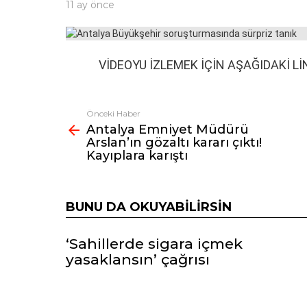
11 ay önce
VİDEOYU İZLEMEK İÇİN AŞAĞIDAKİ LİN
Önceki Haber
Fazlasına
Antalya Emniyet Müdürü
bak
Arslan’ın gözaltı kararı çıktı!
Kayıplara karıştı
BUNU DA OKUYABILIRSIN
‘Sahillerde sigara içmek
yasaklansın’ çağrısı