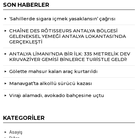
SON HABERLER
‘Sahillerde sigara içmek yasaklansın’ çağrısı
CHAÎNE DES RÔTISSEURS ANTALYA BÖLGESİ
GELENEKSEL YEMEĞİ ANTALYA LOKANTASI’NDA
GERÇEKLEŞTİ
ANTALYA LİMANI’NDA BİR İLK: 335 METRELİK DEV
KRUVAZİYER GEMİSİ BİNLERCE TURİSTLE GELDİ!
Gölette mahsur kalan araç kurtarıldı
Manavgat’ta alkollü sürücü kazası
Virajı alamadı, avokado bahçesine uçtu
KATEGORILER
Asayiş