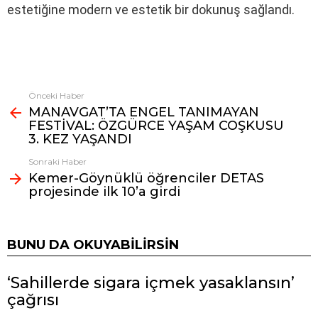
estetiğine modern ve estetik bir dokunuş sağlandı.
Önceki Haber
Fazlasına
MANAVGAT’TA ENGEL TANIMAYAN
bak
FESTİVAL: ÖZGÜRCE YAŞAM COŞKUSU
3. KEZ YAŞANDI
Sonraki Haber
Kemer-Göynüklü öğrenciler DETAS
projesinde ilk 10’a girdi
BUNU DA OKUYABILIRSIN
‘Sahillerde sigara içmek yasaklansın’
çağrısı