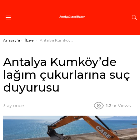
A
Menü
Buradasınız:
Anasayfa
İlçeler
Antalya Kumköy’de lağım çukurlarına suç duyurusu
Antalya Kumköy’de
lağım çukurlarına suç
duyurusu
3 ay önce
1.2-e
Views