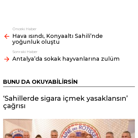
Önceki Haber
Fazlasına
Hava ısındı, Konyaaltı Sahili’nde
bak
yoğunluk oluştu
Sonraki Haber
Antalya’da sokak hayvanlarına zulüm
BUNU DA OKUYABILIRSIN
‘Sahillerde sigara içmek yasaklansın’
çağrısı