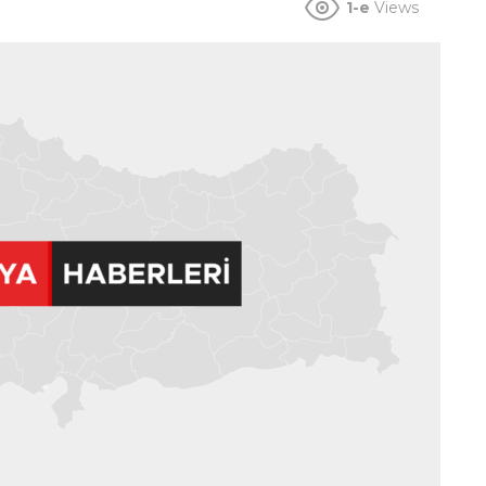
1-e
Views