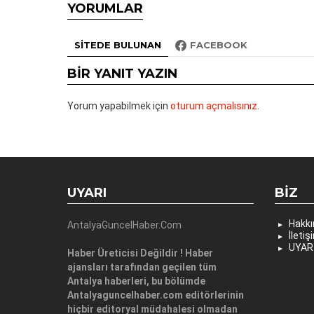
YORUMLAR
SITEDE BULUNAN
FACEBOOK
BIR YANIT YAZIN
Yorum yapabilmek için
oturum açmalısınız
.
UYARI
BIZ
Hakk
AntalyaGuncelHaber.Com
İletiş
UYAR
Haber Üreticisi Değildir ! Haber
ajansları tarafından geçilen tüm
Antalya haberleri, bu bölümde
Antalyaguncelhaber.com editörlerinin
hiçbir editoryal müdahalesi olmadan