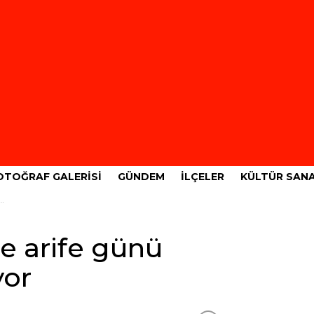
OTOĞRAF GALERISI
GÜNDEM
İLÇELER
KÜLTÜR SAN
de arife günü
yor