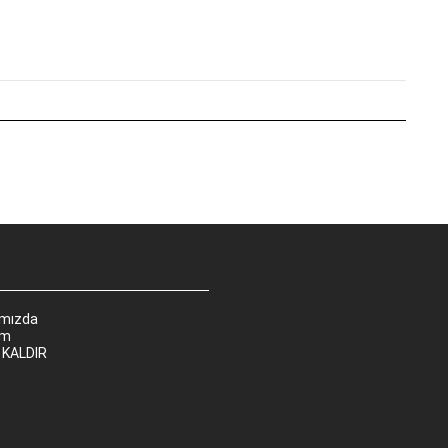
ımızda
im
 KALDIR