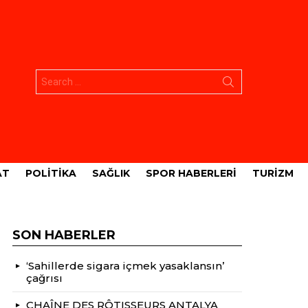
Aramak:
AT
POLITIKA
SAĞLIK
SPOR HABERLERI
TURIZM
SON HABERLER
‘Sahillerde sigara içmek yasaklansın’
çağrısı
CHAÎNE DES RÔTISSEURS ANTALYA