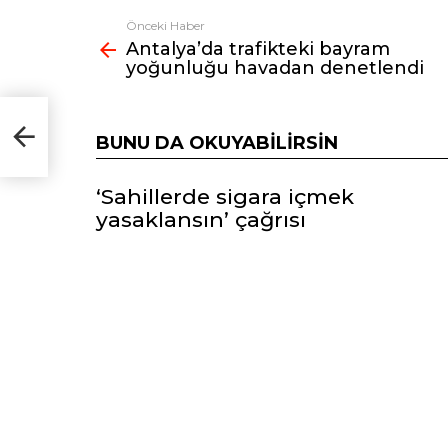
Önceki Haber
Fazlasına
Antalya’da trafikteki bayram
bak
yoğunluğu havadan denetlendi
BUNU DA OKUYABILIRSIN
‘Sahillerde sigara içmek
yasaklansın’ çağrısı