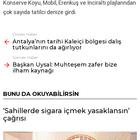
Konserve Koyu, Mobil, Erenkuş ve İnciraltı plajlarından
çok sayıda tatilci denize girdi.
Önceki Haber
Fazlasına
Antalya’nın tarihi Kaleiçi bölgesi dalış
bak
tutkunlarını da ağırlıyor
Sonraki Haber
Başkan Uysal: Muhteşem zafer bize
ilham kaynağı
BUNU DA OKUYABILIRSIN
‘Sahillerde sigara içmek yasaklansın’
çağrısı