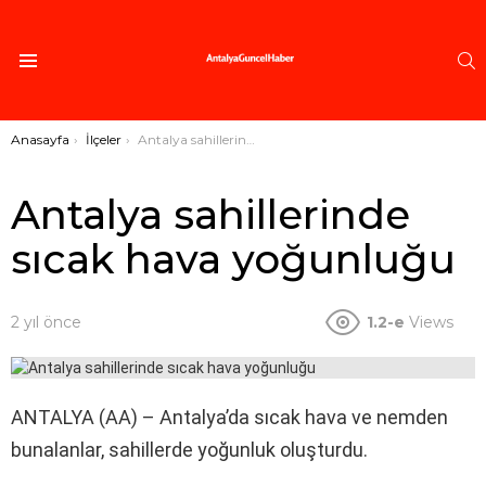
A
Menü
Buradasınız:
Anasayfa
İlçeler
Antalya sahillerinde sıcak hava yoğunluğu
Antalya sahillerinde
sıcak hava yoğunluğu
2 yıl önce
1.2-e
Views
ANTALYA (AA) – Antalya’da sıcak hava ve nemden
bunalanlar, sahillerde yoğunluk oluşturdu.