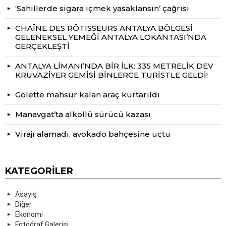
‘Sahillerde sigara içmek yasaklansın’ çağrısı
CHAÎNE DES RÔTISSEURS ANTALYA BÖLGESİ
GELENEKSEL YEMEĞİ ANTALYA LOKANTASI’NDA
GERÇEKLEŞTİ
ANTALYA LİMANI’NDA BİR İLK: 335 METRELİK DEV
KRUVAZİYER GEMİSİ BİNLERCE TURİSTLE GELDİ!
Gölette mahsur kalan araç kurtarıldı
Manavgat’ta alkollü sürücü kazası
Virajı alamadı, avokado bahçesine uçtu
KATEGORILER
Asayiş
Diğer
Ekonomi
Fotoğraf Galerisi