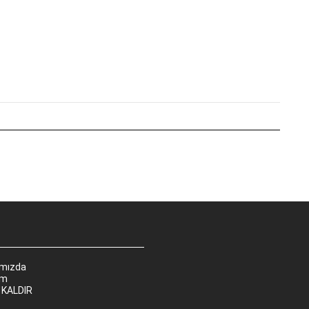
ımızda
im
 KALDIR