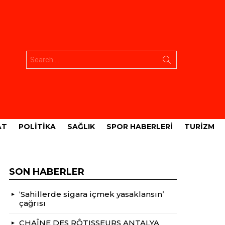
Aramak:
AT
POLITIKA
SAĞLIK
SPOR HABERLERI
TURIZM
SON HABERLER
‘Sahillerde sigara içmek yasaklansın’
çağrısı
CHAÎNE DES RÔTISSEURS ANTALYA