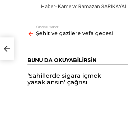
Haber- Kamera: Ramazan SARIKAYAL
Önceki Haber
Fazlasına
Şehit ve gazilere vefa gecesi
bak
BUNU DA OKUYABILIRSIN
‘Sahillerde sigara içmek
yasaklansın’ çağrısı