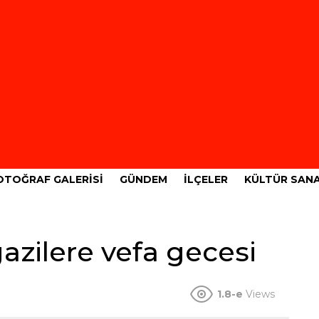
OTOĞRAF GALERISI
GÜNDEM
İLÇELER
KÜLTÜR SAN
gazilere vefa gecesi
1.8-e
Views