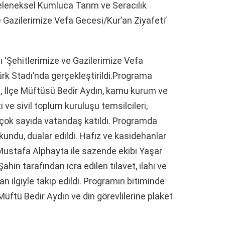
leneksel Kumluca Tarım ve Seracılık
 Gazilerimize Vefa Gecesi/Kur’an Ziyafeti’
 ‘Şehitlerimize ve Gazilerimize Vefa
rk Stadı’nda gerçekleştirildi.Programa
ı, İlçe Müftüsü Bedir Aydın, kamu kurum ve
ti ve sivil toplum kuruluşu temsilcileri,
ve çok sayıda vatandaş katıldı. Programda
okundu, dualar edildi. Hafız ve kasidehanlar
Mustafa Alphayta ile sazende ekibi Yaşar
in tarafından icra edilen tilavet, ilahi ve
an ilgiyle takip edildi. Programın bitiminde
ftü Bedir Aydın ve din görevlilerine plaket