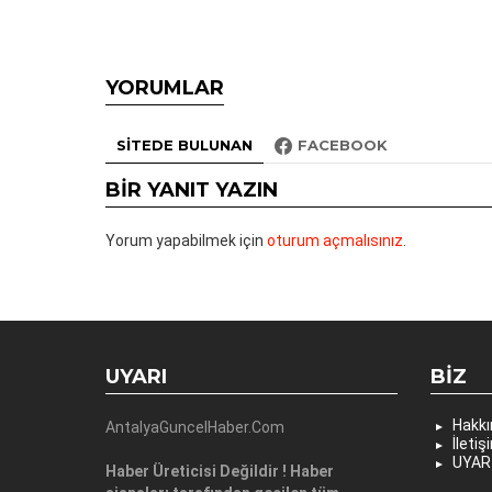
YORUMLAR
SITEDE BULUNAN
FACEBOOK
BIR YANIT YAZIN
Yorum yapabilmek için
oturum açmalısınız
.
UYARI
BIZ
Hakk
AntalyaGuncelHaber.Com
İletiş
UYAR
Haber Üreticisi Değildir ! Haber