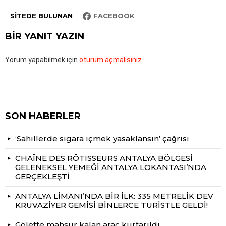
SITEDE BULUNAN
FACEBOOK
BIR YANIT YAZIN
Yorum yapabilmek için
oturum açmalısınız
.
SON HABERLER
‘Sahillerde sigara içmek yasaklansın’ çağrısı
CHAÎNE DES RÔTISSEURS ANTALYA BÖLGESİ
GELENEKSEL YEMEĞİ ANTALYA LOKANTASI’NDA
GERÇEKLEŞTİ
ANTALYA LİMANI’NDA BİR İLK: 335 METRELİK DEV
KRUVAZİYER GEMİSİ BİNLERCE TURİSTLE GELDİ!
Gölette mahsur kalan araç kurtarıldı