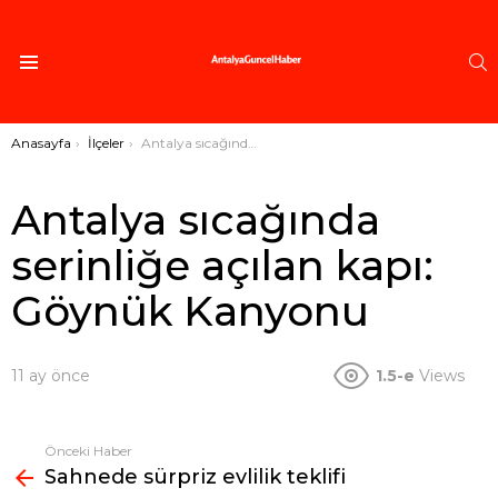
A
Menü
Buradasınız:
Anasayfa
İlçeler
Antalya sıcağında serinliğe açılan kapı: Göynük Kanyonu
Antalya sıcağında
serinliğe açılan kapı:
Göynük Kanyonu
11 ay önce
1.5-e
Views
Önceki Haber
Fazlasına
Sahnede sürpriz evlilik teklifi
bak