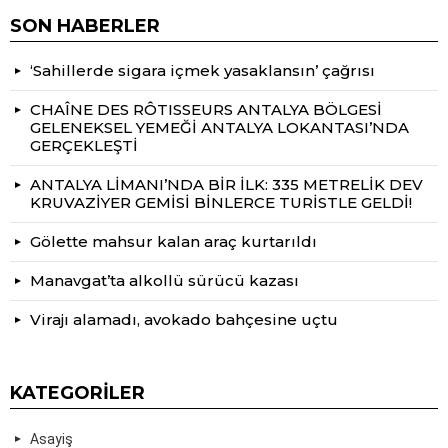
SON HABERLER
‘Sahillerde sigara içmek yasaklansın’ çağrısı
CHAÎNE DES RÔTISSEURS ANTALYA BÖLGESİ
GELENEKSEL YEMEĞİ ANTALYA LOKANTASI’NDA
GERÇEKLEŞTİ
ANTALYA LİMANI’NDA BİR İLK: 335 METRELİK DEV
KRUVAZİYER GEMİSİ BİNLERCE TURİSTLE GELDİ!
Gölette mahsur kalan araç kurtarıldı
Manavgat’ta alkollü sürücü kazası
Virajı alamadı, avokado bahçesine uçtu
KATEGORILER
Asayiş