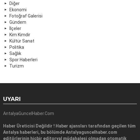
Diğer
Ekonomi
Fotoğraf Galerisi
Gündem
İlçeler
Kim Kimdir
Kültür Sanat
Politika
Sağlık
Spor Haberleri
Turizm
UYARI
AntalyaGuncelHaber.Com
Haber Üreticisi Değildir ! Haber ajansları tarafından geçilen tüm
Antalya haberleri, bu bölümde Antalyaguncelhaber.com
editörlerinin hiçbir editoryal müdahalesi olmadan otomatik