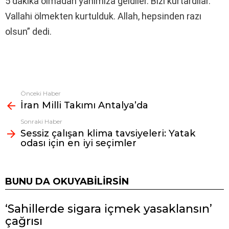
5 dakika olmadan yanımıza geldiler. Bizi kurtardılar.
Vallahi ölmekten kurtulduk. Allah, hepsinden razı
olsun” dedi.
Önceki Haber
Fazlasına
İran Milli Takımı Antalya’da
bak
Sonraki Haber
Sessiz çalışan klima tavsiyeleri: Yatak
odası için en iyi seçimler
BUNU DA OKUYABILIRSIN
‘Sahillerde sigara içmek yasaklansın’
çağrısı