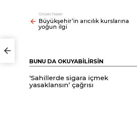
Önceki Haber
Fazlasına
Büyükşehir’in arıcılık kurslarına
bak
yoğun ilgi
BUNU DA OKUYABILIRSIN
‘Sahillerde sigara içmek
yasaklansın’ çağrısı