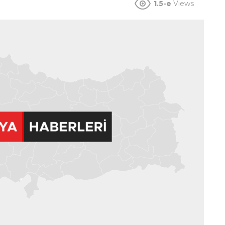
1.5-e
Views