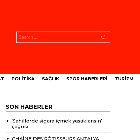
Aramak:
AT
POLITIKA
SAĞLIK
SPOR HABERLERI
TURIZM
SON HABERLER
‘Sahillerde sigara içmek yasaklansın’
çağrısı
CHAÎNE DES RÔTISSEURS ANTALYA