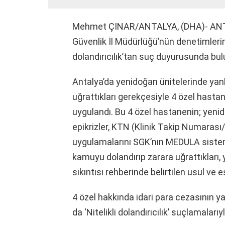
Mehmet ÇINAR/ANTALYA, (DHA)- ANTAL
Güvenlik İl Müdürlüğü’nün denetimlerin
dolandırıcılık’tan suç duyurusunda bul
Antalya’da yenidoğan ünitelerinde yanlı
uğrattıkları gerekçesiyle 4 özel hasta
uygulandı. Bu 4 özel hastanenin; yeni
epikrizler, KTN (Klinik Takip Numarası
uygulamalarını SGK’nın MEDULA sistemi
kamuyu dolandırıp zarara uğrattıkları
sıkıntısı rehberinde belirtilen usul ve 
4 özel hakkında idari para cezasının y
da ‘Nitelikli dolandırıcılık’ suçlamala