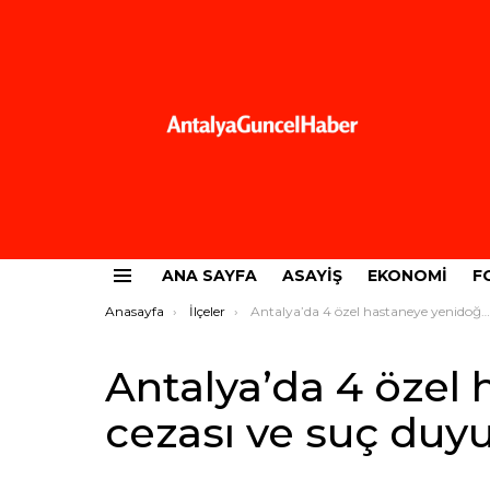
ANA SAYFA
ASAYIŞ
EKONOMI
F
Menü
Buradasınız:
Anasayfa
İlçeler
Antalya’da 4 özel hastaneye yenidoğan cezası ve suç duyurusu
Antalya’da 4 özel
cezası ve suç duy