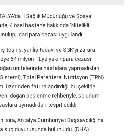
YA’da İl Sağlık Müdürlüğü ve Sosyal
de, 4 özel hastane hakkında ‘Nitelikli
unulup, idari para cezası uygulandı.
ş teşhis, yanlış tedavi ve SGK’yı zarara
neye 64 milyon TL’ye yakın para cezası
doğan ünitelerinde hastalara yapmadıkları
/Sistemi), Total Parenteral Nütrisyon (TPN)
 üzerinden faturalandırdığı, bu şekilde
, yeni doğan beslenme rehberiyle, solunum
esaslara uymadıkları tespit edildi.
anı sıra, Antalya Cumhuriyet Başsavcılığı’na
rıyla suç duyurusunda bulunuldu. (DHA)