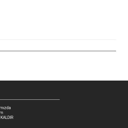
ımızda
im
 KALDIR