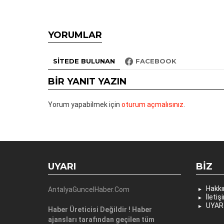
YORUMLAR
SITEDE BULUNAN
FACEBOOK
BIR YANIT YAZIN
Yorum yapabilmek için
oturum açmalısınız
.
UYARI
BIZ
Hakk
AntalyaGuncelHaber.Com
İletiş
UYAR
Haber Üreticisi Değildir ! Haber
ajansları tarafından geçilen tüm