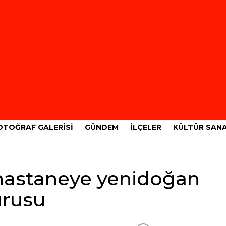
OTOĞRAF GALERISI
GÜNDEM
İLÇELER
KÜLTÜR SAN
 hastaneye yenidoğan
urusu