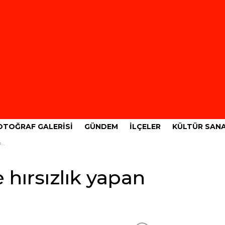
OTOĞRAF GALERISI
GÜNDEM
İLÇELER
KÜLTÜR SAN
i
 hırsızlık yapan