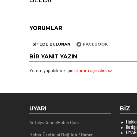
YORUMLAR
SITEDE BULUNAN
FACEBOOK
BIR YANIT YAZIN
Yorum yapabilmek için
oturum açmalısınız
.
UYARI
BIZ
Hakk
AntalyaGuncelHaber.Com
İletiş
UYAR
Haber Üreticisi Değildir ! Haber