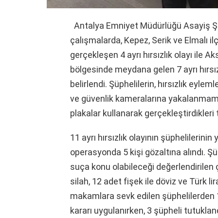
Antalya Emniyet Müdürlüğü Asayiş Ş
çalışmalarda, Kepez, Serik ve Elmalı il
gerçekleşen 4 ayrı hırsızlık olayı ile 
bölgesinde meydana gelen 7 ayrı hırsızl
belirlendi. Şüphelilerin, hırsızlık eyl
ve güvenlik kameralarına yakalanmamak
plakalar kullanarak gerçekleştirdikleri t
11 ayrı hırsızlık olayının şüphelilerin
operasyonda 5 kişi gözaltına alındı. Şü
suça konu olabileceği değerlendirilen
silah, 12 adet fişek ile döviz ve Türk lir
makamlara sevk edilen şüphelilerden 1’i
kararı uygulanırken, 3 şüpheli tutukland