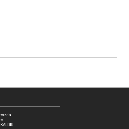
ımızda
im
 KALDIR