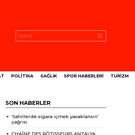
Aramak:
AT
POLITIKA
SAĞLIK
SPOR HABERLERI
TURIZM
SON HABERLER
‘Sahillerde sigara içmek yasaklansın’
çağrısı
CHAÎNE DES RÔTISSEURS ANTALYA