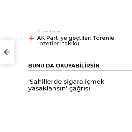
Önceki Haber
Fazlasına
AK Parti’ye geçtiler: Törenle
bak
rozetleri takıldı
BUNU DA OKUYABILIRSIN
‘Sahillerde sigara içmek
yasaklansın’ çağrısı