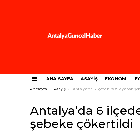
ANA SAYFA
ASAYIŞ
EKONOMI
F
Menü
Buradasınız:
Anasayfa
Asayiş
Antalya’da 6 ilçede hırsızlık yapan şebeke çökertild
Antalya’da 6 ilçede
şebeke çökertildi