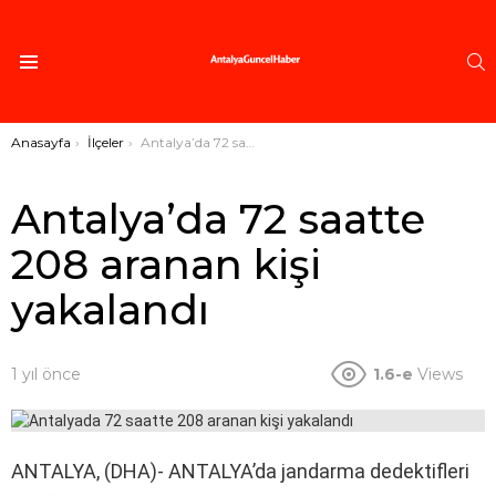
A
Menü
Buradasınız:
Anasayfa
İlçeler
Antalya’da 72 saatte 208 aranan kişi yakalandı
Antalya’da 72 saatte
208 aranan kişi
yakalandı
1 yıl önce
1.6-e
Views
ANTALYA, (DHA)- ANTALYA’da jandarma dedektifleri