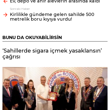
Ev, depo ve ahır alevlerin arasında kaldı
bak
Sonraki Haber
Kirlilikle gündeme gelen sahilde 500
metrelik boru kıyıya vurdu!
BUNU DA OKUYABILIRSIN
‘Sahillerde sigara içmek yasaklansın’
çağrısı