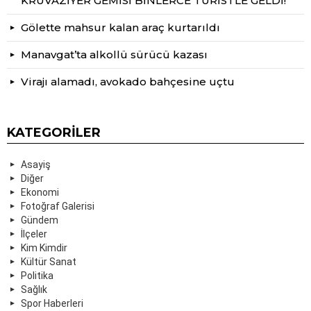
KRUVAZİYER GEMİSİ BİNLERCE TURİSTLE GELDİ!
Gölette mahsur kalan araç kurtarıldı
Manavgat’ta alkollü sürücü kazası
Virajı alamadı, avokado bahçesine uçtu
KATEGORILER
Asayiş
Diğer
Ekonomi
Fotoğraf Galerisi
Gündem
İlçeler
Kim Kimdir
Kültür Sanat
Politika
Sağlık
Spor Haberleri