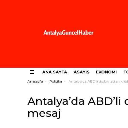
ANA SAYFA
ASAYIŞ
EKONOMI
F
Menü
Buradasınız:
Anasayfa
Politika
Antalya’da ABD’li diplomattan kritik mes
Antalya’da ABD’li 
mesaj