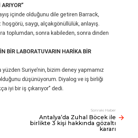
 ARIYOR”
ayış içinde olduğunu dile getiren Barrack,
: hoşgörü, saygı, alçakgönüllülük, anlayış.
onra toplumdan, sonra kabileden, sonra dinden
ÇİN BİR LABORATUVARIN HARİKA BİR
u yüzden Suriye’nin, bizim deney yapmamız
i olduğunu düşünüyorum. Diyalog ve iş birliği
 iyi bir iş çıkarıyor” dedi.
Sonraki Haber
Antalya’da Zuhal Böcek ile
birlikte 3 kişi hakkında gözaltı
kararı