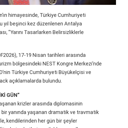
ın himayesinde, Türkiye Cumhuriyeti
 bu yıl beşinci kez düzenlenen Antalya
 “Yarını Tasarlarken Belirsizliklerle
2026), 17-19 Nisan tarihleri arasında
k turizm bölgesindeki NEST Kongre Merkezi’nde
’nin Türkiye Cumhuriyeti Büyükelçisi ve
rack açıklamalarda bulundu.
İKİ GÜN”
yaşanan krizler arasında diplomasinin
t bir yanında yaşanan dramatik ve travmatik
le, kendilerinden her gün bir şeyler