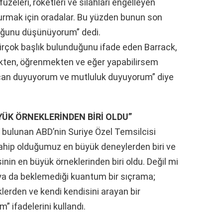
üzeleri, roketleri ve silahları engelleyen
turmak için oradalar. Bu yüzden bunun son
duğunu düşünüyorum” dedi.
birçok başlık bulunduğunu ifade eden Barrack,
kten, öğrenmekten ve eğer yapabilirsem
can duyuyorum ve mutluluk duyuyorum” diye
YÜK ÖRNEKLERİNDEN BİRİ OLDU”
e bulunan ABD’nin Suriye Özel Temsilcisi
, sahip olduğumuz en büyük deneylerden biri ve
inin en büyük örneklerinden biri oldu. Değil mi
a da beklemediği kuantum bir sıçrama;
lerden ve kendi kendisini arayan bir
m” ifadelerini kullandı.