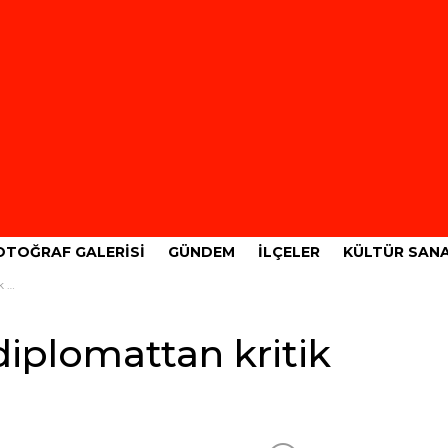
OTOĞRAF GALERISI
GÜNDEM
İLÇELER
KÜLTÜR SAN
aj
diplomattan kritik