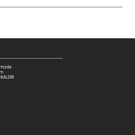
ımızda
im
 KALDIR