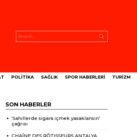
Aramak:
AT
POLITIKA
SAĞLIK
SPOR HABERLERI
TURIZM
SON HABERLER
‘Sahillerde sigara içmek yasaklansın’
çağrısı
CHAÎNE DES RÔTISSEURS ANTALYA