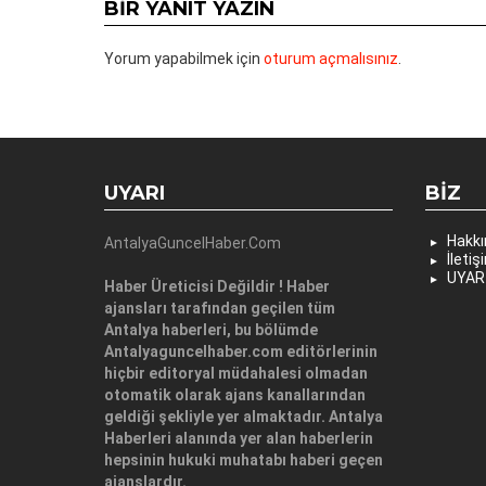
BIR YANIT YAZIN
Yorum yapabilmek için
oturum açmalısınız
.
UYARI
BIZ
Hakk
AntalyaGuncelHaber.Com
İletiş
UYAR
Haber Üreticisi Değildir ! Haber
ajansları tarafından geçilen tüm
Antalya haberleri, bu bölümde
Antalyaguncelhaber.com editörlerinin
hiçbir editoryal müdahalesi olmadan
otomatik olarak ajans kanallarından
geldiği şekliyle yer almaktadır. Antalya
Haberleri alanında yer alan haberlerin
hepsinin hukuki muhatabı haberi geçen
ajanslardır.