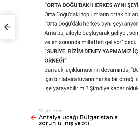
“ORTA DOĞU’DAKİ HERKES AYNI ŞEYİ
Orta Doğu’daki toplumların ortak bir ar
“Orta Doğu’daki herkes aynı şeyi arıyor
unlu
Ama bu, aileyle başlayarak geliyor, s
ve en sonunda milletten geliyor” dedi.
“SURİYE, BİZİM DENEY YAPMAMIZ İ
ÖRNEĞİ”
Barrack, açıklamasının devamında, “B
için bir laboratuvarın harika bir örneğ
işe yarayabilir mi? Şimdiye kadar oldukça
Önceki Haber
Fazlasına
Antalya uçağı Bulgaristan’a
bak
zorunlu iniş yaptı