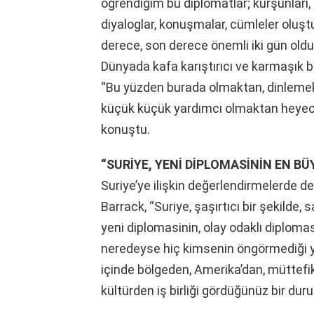
öğrendiğim bu diplomatlar; kurşunları, f
diyaloglar, konuşmalar, cümleler oluş
derece, son derece önemli iki gün ol
Dünyada kafa karıştırıcı ve karmaşık 
“Bu yüzden burada olmaktan, dinleme
küçük küçük yardımcı olmaktan heye
konuştu.
“SURİYE, YENİ DİPLOMASİNİN EN BÜ
Suriye’ye ilişkin değerlendirmelerde d
Barrack, “Suriye, şaşırtıcı bir şekilde
yeni diplomasinin, olay odaklı diplomas
neredeyse hiç kimsenin öngörmediği y
içinde bölgeden, Amerika’dan, müttefik
kültürden iş birliği gördüğünüz bir duru