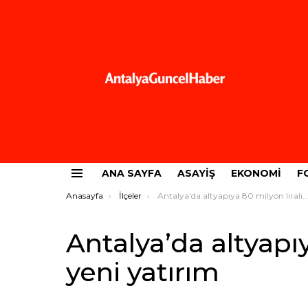
ANA SAYFA
ASAYIŞ
EKONOMI
F
Menü
Buradasınız:
Anasayfa
İlçeler
Antalya’da altyapıya 80 milyon liralık yeni yatırım
Antalya’da altyapıy
yeni yatırım