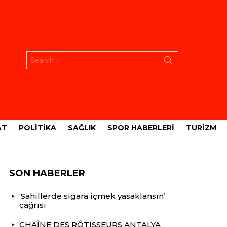
Aramak:
AT
POLITIKA
SAĞLIK
SPOR HABERLERI
TURIZM
SON HABERLER
‘Sahillerde sigara içmek yasaklansın’
çağrısı
CHAÎNE DES RÔTISSEURS ANTALYA