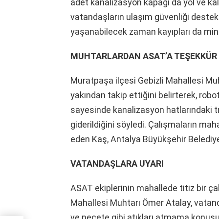
adet kanalizasyon kapağı da yol ve kald
vatandaşların ulaşım güvenliği destekl
yaşanabilecek zaman kayıpları da mini
MUHTARLARDAN ASAT’A TEŞEKKÜR
Muratpaşa ilçesi Gebizli Mahallesi Muh
yakından takip ettiğini belirterek, robo
sayesinde kanalizasyon hatlarındaki tıka
giderildiğini söyledi. Çalışmaların ma
eden Kaş, Antalya Büyükşehir Belediye
VATANDAŞLARA UYARI
ASAT ekiplerinin mahallede titiz bir ç
Mahallesi Muhtarı Ömer Atalay, vatand
ve peçete gibi atıkları atmama konusu