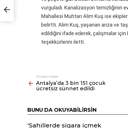
iz
vurguladı. Kanalizasyon temizliğinin e
Mahallesi Muhtarı Alim Kuş ise ekiple
belirtti. Alim Kuş, yaşanan arıza ve t
edildiğini ifade ederek, çalışmalar içi
teşekkürlerini iletti.
Önceki Haber
Fazlasına
Antalya’da 3 bin 151 çocuk
bak
ücretsiz sünnet edildi
BUNU DA OKUYABILIRSIN
‘Sahillerde sigara içmek