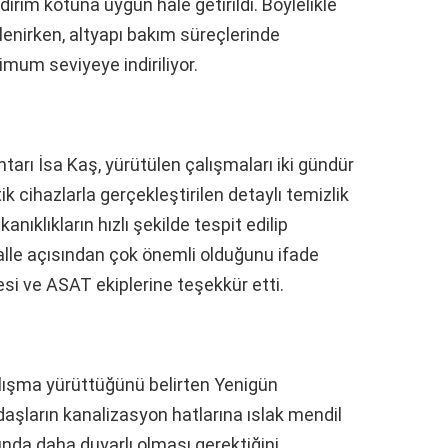
ırım kotuna uygun hale getirildi. Böylelikle
enirken, altyapı bakım süreçlerinde
mum seviyeye indiriliyor.
tarı İsa Kaş, yürütülen çalışmaları iki gündür
tik cihazlarla gerçekleştirilen detaylı temizlik
nıklıkların hızlı şekilde tespit edilip
halle açısından çok önemli olduğunu ifade
si ve ASAT ekiplerine teşekkür etti.
alışma yürüttüğünü belirten Yenigün
aşların kanalizasyon hatlarına ıslak mendil
nda daha duyarlı olması gerektiğini