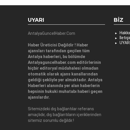
UYARI
BIZ
Hakk
AntalyaGuncelHaber.Com
İletiş
UYAR
Haber Üreticisi Değildir ! Haber
ajansları tarafından geçilen tüm
Antalya haberleri, bu bölümde
Antalyaguncelhaber.com editörlerinin
hiçbir editoryal müdahalesi olmadan
otomatik olarak ajans kanallarından
geldiği şekliyle yer almaktadır. Antalya
Haberleri alanında yer alan haberlerin
hepsinin hukuki muhatabı haberi geçen
ajanslardır.
Sitemizdeki dış bağlantılar referans
amaçlıdır, dış bağlantıların içeriklerinden
sitemiz sorumlu değildir.!