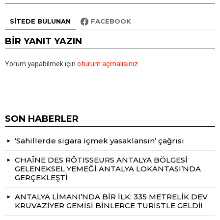
SITEDE BULUNAN
FACEBOOK
BIR YANIT YAZIN
Yorum yapabilmek için
oturum açmalısınız
.
SON HABERLER
‘Sahillerde sigara içmek yasaklansın’ çağrısı
CHAÎNE DES RÔTISSEURS ANTALYA BÖLGESİ
GELENEKSEL YEMEĞİ ANTALYA LOKANTASI’NDA
GERÇEKLEŞTİ
ANTALYA LİMANI’NDA BİR İLK: 335 METRELİK DEV
KRUVAZİYER GEMİSİ BİNLERCE TURİSTLE GELDİ!