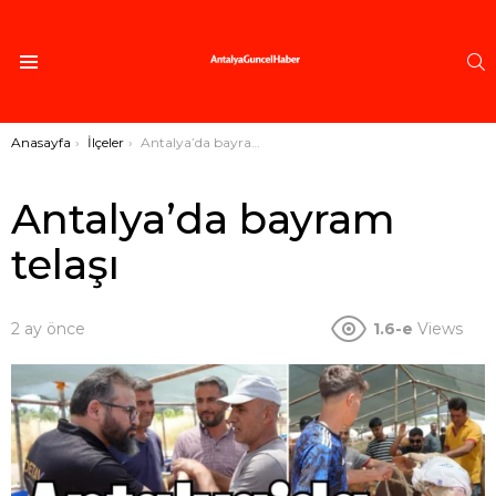
A
Menü
Buradasınız:
Anasayfa
İlçeler
Antalya’da bayram telaşı
Antalya’da bayram
telaşı
2 ay önce
1.6-e
Views