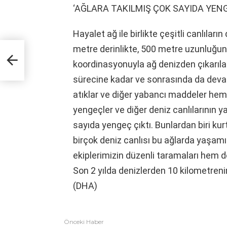
‘AĞLARA TAKILMIŞ ÇOK SAYIDA YENG
Hayalet ağ ile birlikte çeşitli canlıların
metre derinlikte, 500 metre uzunluğund
tı
koordinasyonuyla ağ denizden çıkarıla
sürecine kadar ve sonrasında da devam
atıklar ve diğer yabancı maddeler hem ç
yengeçler ve diğer deniz canlılarının y
sayıda yengeç çıktı. Bunlardan biri kur
birçok deniz canlısı bu ağlarda yaşamı
ekiplerimizin düzenli taramaları hem de
Son 2 yılda denizlerden 10 kilometrenin
(DHA)
Önceki Haber
Fazlasına