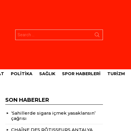
Aramak:
AT
POLITIKA
SAĞLIK
SPOR HABERLERI
TURIZM
SON HABERLER
‘Sahillerde sigara içmek yasaklansın’
çağrısı
CHAÎNE DES RÔTISSEURS ANTALYA