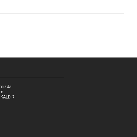
ımızda
im
 KALDIR