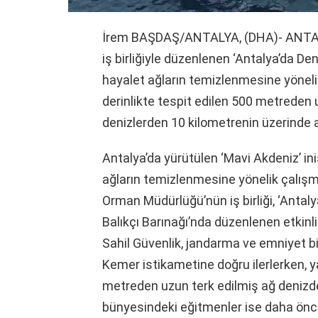
İrem BAŞDAŞ/ANTALYA, (DHA)- ANTALYA
iş birliğiyle düzenlenen ‘Antalya’da D
hayalet ağların temizlenmesine yöneli
derinlikte tespit edilen 500 metreden u
denizlerden 10 kilometrenin üzerinde ağ
Antalya’da yürütülen ‘Mavi Akdeniz’ in
ağların temizlenmesine yönelik çalışma 
Orman Müdürlüğü’nün iş birliği, ‘Antal
Balıkçı Barınağı’nda düzenlenen etkinli
Sahil Güvenlik, jandarma ve emniyet bi
Kemer istikametine doğru ilerlerken, y
metreden uzun terk edilmiş ağ denizde
bünyesindeki eğitmenler ise daha önce