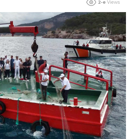
2-e
Views