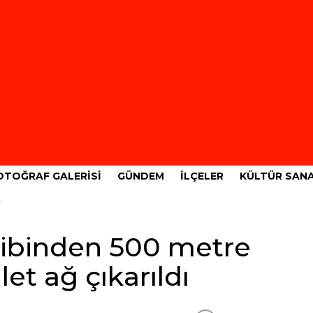
OTOĞRAF GALERISI
GÜNDEM
İLÇELER
KÜLTÜR SAN
dibinden 500 metre
t ağ çıkarıldı