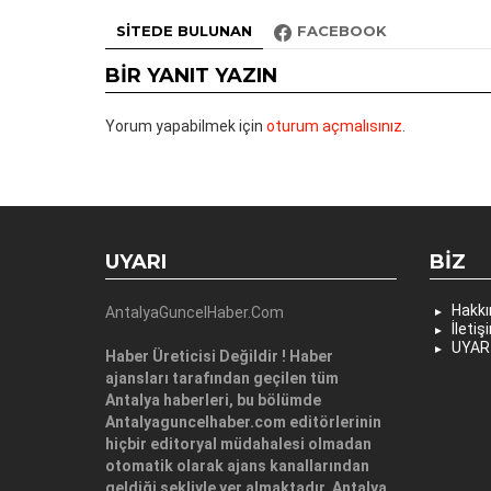
SITEDE BULUNAN
FACEBOOK
BIR YANIT YAZIN
Yorum yapabilmek için
oturum açmalısınız
.
UYARI
BIZ
Hakk
AntalyaGuncelHaber.Com
İletiş
UYAR
Haber Üreticisi Değildir ! Haber
ajansları tarafından geçilen tüm
Antalya haberleri, bu bölümde
Antalyaguncelhaber.com editörlerinin
hiçbir editoryal müdahalesi olmadan
otomatik olarak ajans kanallarından
geldiği şekliyle yer almaktadır. Antalya