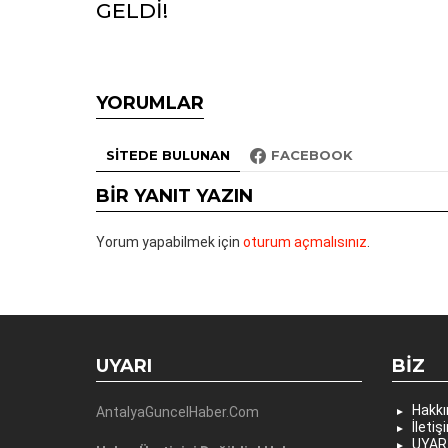
GELDİ!
YORUMLAR
SITEDE BULUNAN
FACEBOOK
BIR YANIT YAZIN
Yorum yapabilmek için
oturum açmalısınız
.
UYARI
BIZ
Hakk
AntalyaGuncelHaber.Com
İletiş
UYAR