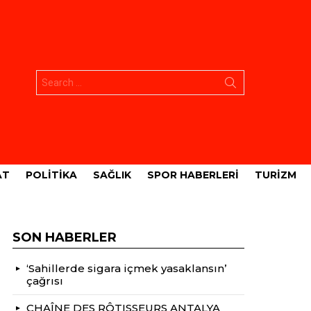
Aramak:
AT
POLITIKA
SAĞLIK
SPOR HABERLERI
TURIZM
SON HABERLER
‘Sahillerde sigara içmek yasaklansın’
çağrısı
CHAÎNE DES RÔTISSEURS ANTALYA