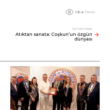
1.8-e
Views
Sonraki Haber
Atıktan sanata: Coşkun’un özgün
dünyası