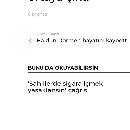
6 ay önce
Önceki Haber
Fazlasına
Haldun Dormen hayatını kaybetti
bak
BUNU DA OKUYABILIRSIN
‘Sahillerde sigara içmek
yasaklansın’ çağrısı