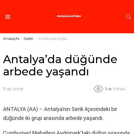
A
Menü
Buradasınız:
Anasayfa
İlçeler
Antalya’da düğünde arbede yaşandı
Antalya’da düğünde
arbede yaşandı
9 ay önce
1-e
Views
ANTALYA (AA) – Antalya’nın Serik ilçesindeki bir
düğünde iki grup arasında arbede yaşandı.
Cumhuriyet Mahallesi Aydınpark’taki düğün sırasında