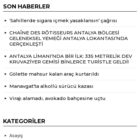
SON HABERLER
‘Sahillerde sigara içmek yasaklansın’ çağrısı
CHAÎNE DES RÔTISSEURS ANTALYA BÖLGESİ
GELENEKSEL YEMEĞİ ANTALYA LOKANTASI’NDA
GERÇEKLEŞTİ
ANTALYA LİMANI’NDA BİR İLK: 335 METRELİK DEV
KRUVAZİYER GEMİSİ BİNLERCE TURİSTLE GELDİ!
Gölette mahsur kalan araç kurtarıldı
Manavgat’ta alkollü sürücü kazası
Virajı alamadı, avokado bahçesine uçtu
KATEGORILER
Asayiş