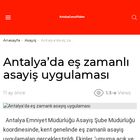
A
Menü
Buradasınız:
Anasayfa
Asayiş
Antalya’da eş zamanlı asayiş uygulaması
Antalya’da eş zamanlı
asayiş uygulaması
11 ay önce
1.3-e
Views
Antalya Emniyet Müdürlüğü Asayiş Şube Müdürlüğü
koordinesinde, kent genelinde eş zamanlı asayiş
uygulamaları gerçekleştirildi. Ekipler, ‘umuma açık ve