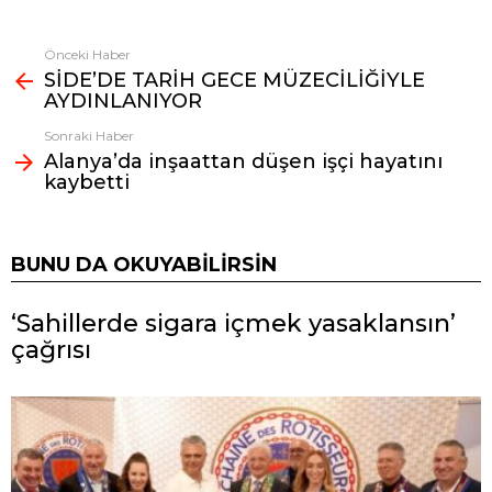
Önceki Haber
Fazlasına
SİDE’DE TARİH GECE MÜZECİLİĞİYLE
bak
AYDINLANIYOR
Sonraki Haber
Alanya’da inşaattan düşen işçi hayatını
kaybetti
BUNU DA OKUYABILIRSIN
‘Sahillerde sigara içmek yasaklansın’
çağrısı