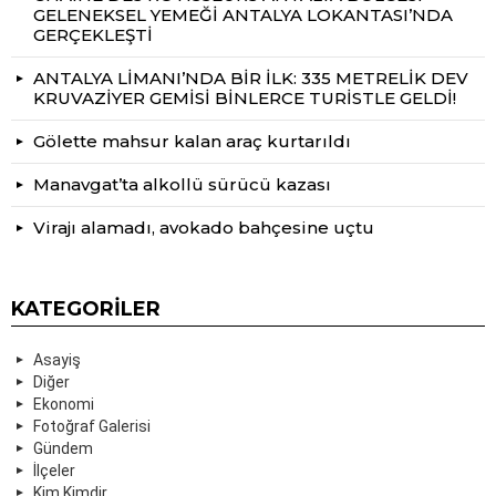
GELENEKSEL YEMEĞİ ANTALYA LOKANTASI’NDA
GERÇEKLEŞTİ
ANTALYA LİMANI’NDA BİR İLK: 335 METRELİK DEV
KRUVAZİYER GEMİSİ BİNLERCE TURİSTLE GELDİ!
Gölette mahsur kalan araç kurtarıldı
Manavgat’ta alkollü sürücü kazası
Virajı alamadı, avokado bahçesine uçtu
KATEGORILER
Asayiş
Diğer
Ekonomi
Fotoğraf Galerisi
Gündem
İlçeler
Kim Kimdir