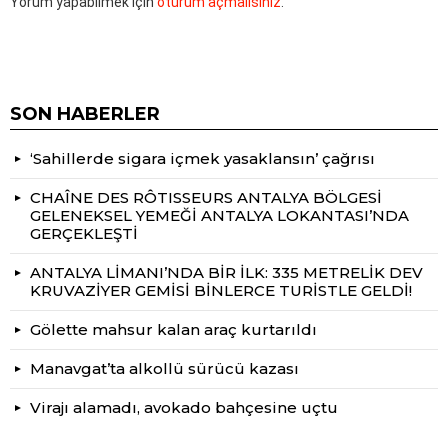
Yorum yapabilmek için
oturum açmalısınız
.
SON HABERLER
‘Sahillerde sigara içmek yasaklansın’ çağrısı
CHAÎNE DES RÔTISSEURS ANTALYA BÖLGESİ
GELENEKSEL YEMEĞİ ANTALYA LOKANTASI’NDA
GERÇEKLEŞTİ
ANTALYA LİMANI’NDA BİR İLK: 335 METRELİK DEV
KRUVAZİYER GEMİSİ BİNLERCE TURİSTLE GELDİ!
Gölette mahsur kalan araç kurtarıldı
Manavgat’ta alkollü sürücü kazası
Virajı alamadı, avokado bahçesine uçtu