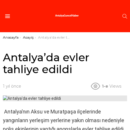
A
Menü
Buradasınız:
Anasayfa
Asayiş
Antalya’da evler tahliye edildi
Antalya’da evler
tahliye edildi
1 yıl önce
1-e
Views
Antalya’nın Aksu ve Muratpaşa ilçelerinde
yangınların yerleşim yerlerine yakın olması nedeniyle
polis ekiplerinin yaptığı anonslarla evler tahliye edildi.