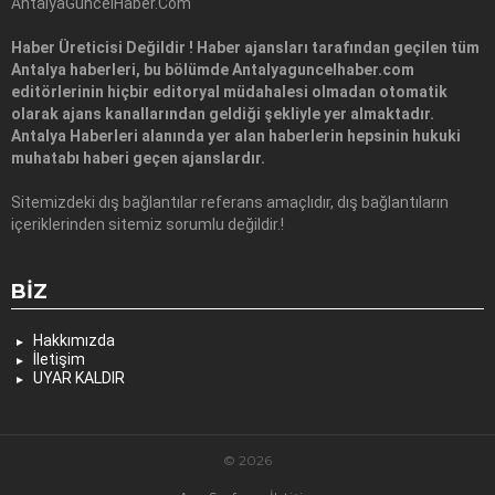
AntalyaGuncelHaber.Com
Haber Üreticisi Değildir ! Haber ajansları tarafından geçilen tüm
Antalya haberleri, bu bölümde Antalyaguncelhaber.com
editörlerinin hiçbir editoryal müdahalesi olmadan otomatik
olarak ajans kanallarından geldiği şekliyle yer almaktadır.
Antalya Haberleri alanında yer alan haberlerin hepsinin hukuki
muhatabı haberi geçen ajanslardır.
Sitemizdeki dış bağlantılar referans amaçlıdır, dış bağlantıların
içeriklerinden sitemiz sorumlu değildir.!
BIZ
Hakkımızda
İletişim
UYAR KALDIR
© 2026