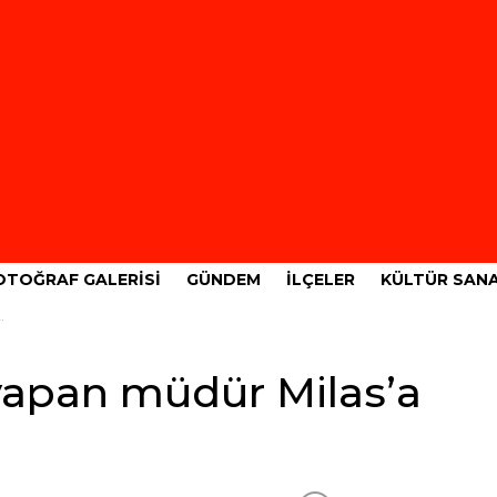
OTOĞRAF GALERISI
GÜNDEM
İLÇELER
KÜLTÜR SAN
yapan müdür Milas’a