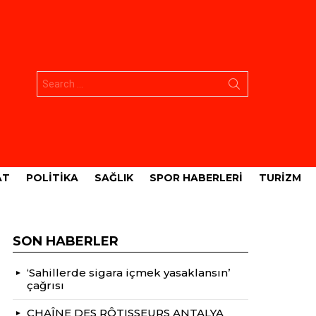
Aramak:
AT
POLITIKA
SAĞLIK
SPOR HABERLERI
TURIZM
SON HABERLER
‘Sahillerde sigara içmek yasaklansın’
çağrısı
CHAÎNE DES RÔTISSEURS ANTALYA