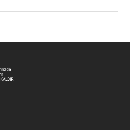
ımızda
im
 KALDIR