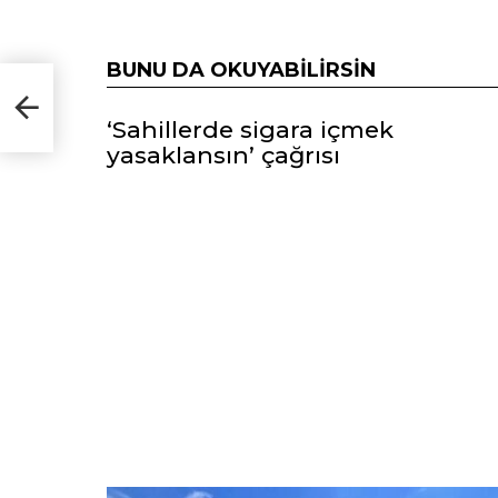
BUNU DA OKUYABILIRSIN
ı
‘Sahillerde sigara içmek
yasaklansın’ çağrısı