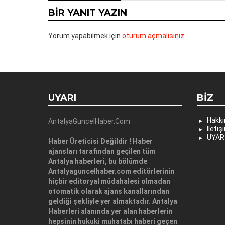
BIR YANIT YAZIN
Yorum yapabilmek için
oturum açmalısınız
.
UYARI
BIZ
Hakk
AntalyaGuncelHaber.Com
İletiş
UYAR
Haber Üreticisi Değildir ! Haber
ajansları tarafından geçilen tüm
Antalya haberleri, bu bölümde
Antalyaguncelhaber.com editörlerinin
hiçbir editoryal müdahalesi olmadan
otomatik olarak ajans kanallarından
geldiği şekliyle yer almaktadır. Antalya
Haberleri alanında yer alan haberlerin
hepsinin hukuki muhatabı haberi geçen