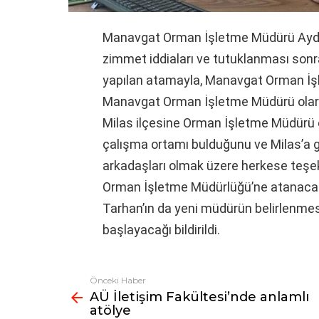
Manavgat Orman İşletme Müdürü Aydın
zimmet iddiaları ve tutuklanması son
yapılan atamayla, Manavgat Orman İş
Manavgat Orman İşletme Müdürü olara
Milas ilçesine Orman İşletme Müdürü o
çalışma ortamı bulduğunu ve Milas’a g
arkadaşları olmak üzere herkese teşek
Orman İşletme Müdürlüğü’ne atanacak i
Tarhan’ın da yeni müdürün belirlenmes
başlayacağı bildirildi.
Önceki Haber
Fazlasına
AÜ İletişim Fakültesi’nde anlamlı
bak
atölye