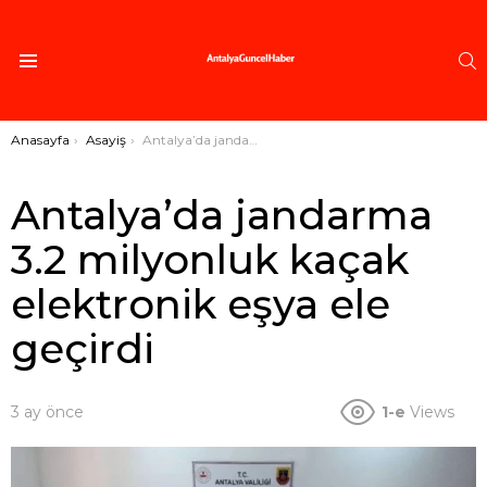
A
Menü
Buradasınız:
Anasayfa
Asayiş
Antalya’da jandarma 3.2 milyonluk kaçak elektronik eşya ele geçirdi
Antalya’da jandarma
3.2 milyonluk kaçak
elektronik eşya ele
geçirdi
3 ay önce
1-e
Views