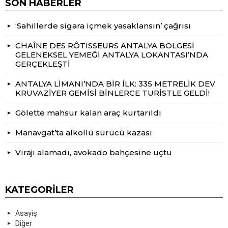
SON HABERLER
‘Sahillerde sigara içmek yasaklansın’ çağrısı
CHAÎNE DES RÔTISSEURS ANTALYA BÖLGESİ
GELENEKSEL YEMEĞİ ANTALYA LOKANTASI’NDA
GERÇEKLEŞTİ
ANTALYA LİMANI’NDA BİR İLK: 335 METRELİK DEV
KRUVAZİYER GEMİSİ BİNLERCE TURİSTLE GELDİ!
Gölette mahsur kalan araç kurtarıldı
Manavgat’ta alkollü sürücü kazası
Virajı alamadı, avokado bahçesine uçtu
KATEGORILER
Asayiş
Diğer