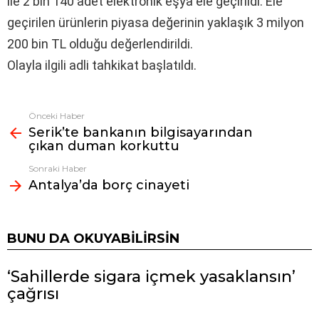
ile 2 bin 140 adet elektronik eşya ele geçirildi. Ele
geçirilen ürünlerin piyasa değerinin yaklaşık 3 milyon
200 bin TL olduğu değerlendirildi.
Olayla ilgili adli tahkikat başlatıldı.
Önceki Haber
Fazlasına
Serik’te bankanın bilgisayarından
bak
çıkan duman korkuttu
Sonraki Haber
Antalya’da borç cinayeti
BUNU DA OKUYABILIRSIN
‘Sahillerde sigara içmek yasaklansın’
çağrısı