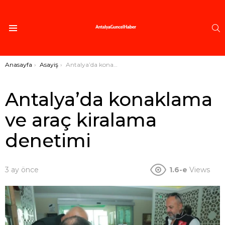
A
Menü
Buradasınız:
Anasayfa
Asayiş
Antalya’da konaklama ve araç kiralama denetimi
Antalya’da konaklama
ve araç kiralama
denetimi
3 ay önce
1.6-e
Views