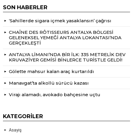
SON HABERLER
‘Sahillerde sigara içmek yasaklansın’ çağrısı
CHAÎNE DES RÔTISSEURS ANTALYA BÖLGESİ
GELENEKSEL YEMEĞİ ANTALYA LOKANTASI’NDA
GERÇEKLEŞTİ
ANTALYA LİMANI’NDA BİR İLK: 335 METRELİK DEV
KRUVAZİYER GEMİSİ BİNLERCE TURİSTLE GELDİ!
Gölette mahsur kalan araç kurtarıldı
Manavgat’ta alkollü sürücü kazası
Virajı alamadı, avokado bahçesine uçtu
KATEGORILER
Asayiş