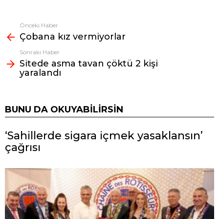
Önceki Haber
Fazlasına
Çobana kız vermiyorlar
bak
Sonraki Haber
Sitede asma tavan çöktü 2 kişi
yaralandı
BUNU DA OKUYABILIRSIN
‘Sahillerde sigara içmek yasaklansın’
çağrısı